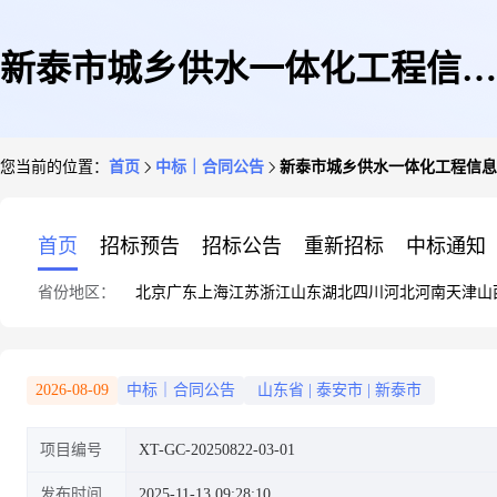
新泰市城乡供水一体化工程信息
您当前的位置：
首页
中标｜合同公告
新泰市城乡供水一体化工程信息
化平台建设智慧水务建设项目设
首页
招标预告
招标公告
重新招标
中标通知
省份地区：
北京
广东
上海
江苏
浙江
山东
湖北
四川
河北
河南
天津
山
计施工总承包(EPC)合同公示
2026-08-09
中标｜合同公告
山东省
|
泰安市
|
新泰市
项目编号
XT-GC-20250822-03-01
发布时间
2025-11-13 09:28:10