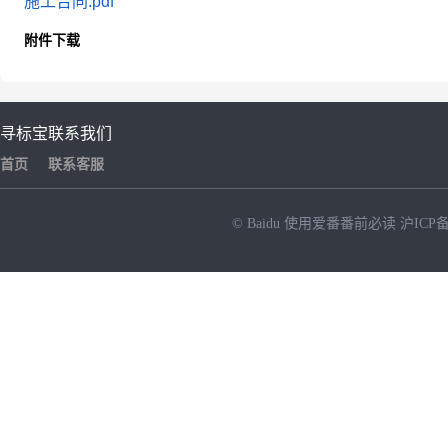
施工合同.pdf
附件下载
寻标宝
联系我们
首页
联系客服
© Baidu
使用爱番番前必读
沪ICP备
NEW
HOT