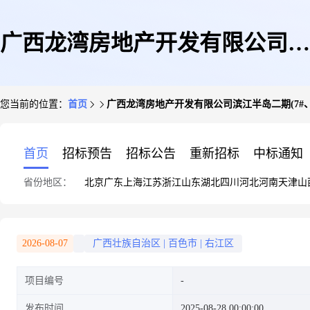
广西龙湾房地产开发有限公司滨
您当前的位置：
首页
广西龙湾房地产开发有限公司滨江半岛二期(7#、
江半岛二期(7#、8#、9#住宅楼)
首页
招标预告
招标公告
重新招标
中标通知
省份地区：
北京
广东
上海
江苏
浙江
山东
湖北
四川
河北
河南
天津
山
建设工程城建档案验收
2026-08-07
广西壮族自治区
|
百色市
|
右江区
项目编号
发布时间
2025-08-28 00:00:00