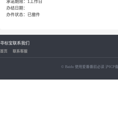
承诺期限：1工作日
办结日期：
办件状态：已撤件
寻标宝
联系我们
首页
联系客服
© Baidu
使用爱番番前必读
沪ICP备
NEW
HOT