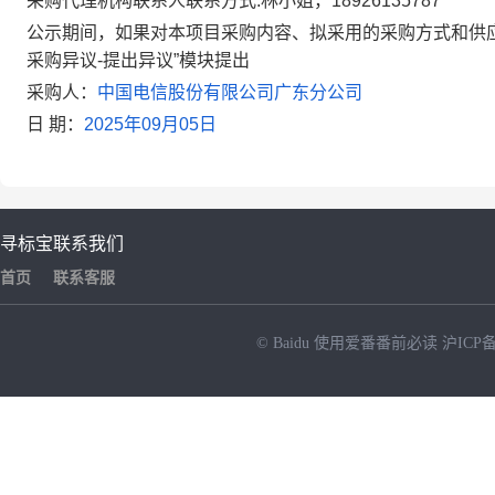
采购代理机构联系人联系方式:林小姐，18926135787
公示期间，如果对本项目采购内容、拟采用的采购方式和供应
采购异议-提出异议”模块提出
采购人：
中国电信股份有限公司广东分公司
日 期：
2025年09月05日
寻标宝
联系我们
首页
联系客服
© Baidu
使用爱番番前必读
沪ICP备
NEW
HOT