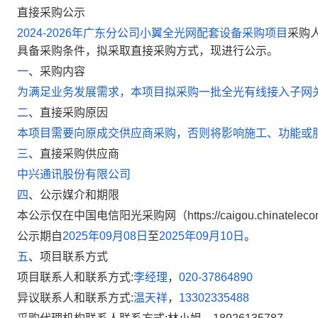
直接采购公示
2024-2026年广东分公司小翼全光网配套设备采购项目
采购
具备采购条件，拟采取直接采购方式，现进行公示。
一
、
采购内容
为满足业务发展需求，本项目拟采购一批全光有线接入子网
二
、
直接采购原因
本项目需要向原成交供应商采购，否则将影响施工、功能或
三
、
直接采购供应商
中兴通讯股份有限公司
四
、
公示媒介和期限
本公示仅在中国电信阳光采购网（https://caigou.chinate
公示期自
2025年09月08日
至
2025年09月10日
。
五
、
项目联系方式
项目联系人和联系方式:
李经理
，
020-37864890
异议联系人和联系方式:
温天祥
，
13302335488