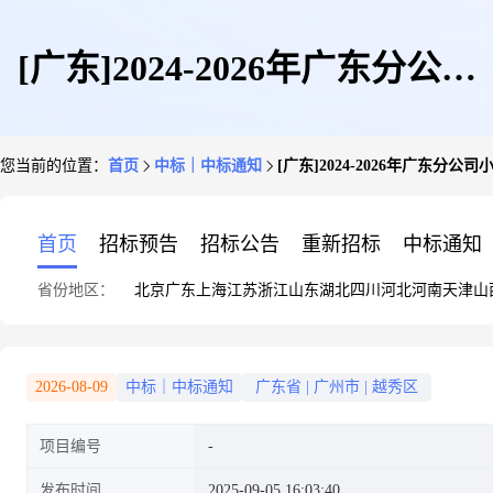
[广东]2024-2026年广东分公司
您当前的位置：
首页
中标｜中标通知
[广东]2024-2026年广东
小翼全光网配套设备采购项目直
首页
招标预告
招标公告
重新招标
中标通知
省份地区：
北京
广东
上海
江苏
浙江
山东
湖北
四川
河北
河南
天津
山
接采购公示
2026-08-09
中标｜中标通知
广东省
|
广州市
|
越秀区
项目编号
发布时间
2025-09-05 16:03:40