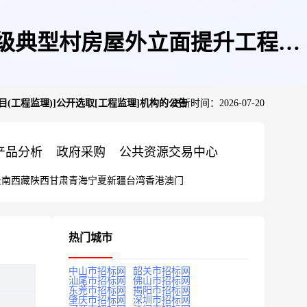
级典型村房屋外立面提升工程项
工程监理)]公开选取[工程监理]机构的公告
更新时间：2026-07-20
构的公告
产品分析
政府采购
公共资源交易中心
云南
西藏
陕西
甘肃
青海
宁夏
新疆
台湾
香港
澳门
热门城市
中山市招标网
韶关市招标网
汕尾市招标网
佛山市招标网
东莞市招标网
揭阳市招标网
肇庆市招标网
深圳市招标网