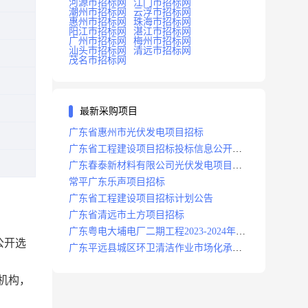
河源市招标网
江门市招标网
潮州市招标网
云浮市招标网
惠州市招标网
珠海市招标网
阳江市招标网
湛江市招标网
广州市招标网
梅州市招标网
汕头市招标网
清远市招标网
茂名市招标网
最新采购项目
广东省惠州市光伏发电项目招标
广东省工程建设项目招标投标信息公开目
录
广东春泰新材料有限公司光伏发电项目招
标
常平广东乐声项目招标
广东省工程建设项目招标计划公告
广东省清远市土方项目招标
广东粤电大埔电厂二期工程2023-2024年度
公开选
安保服务项目招标公告
广东平远县城区环卫清洁作业市场化承包
项目招标中标候选人公示
务机构，