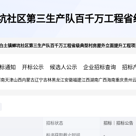
蝉坑社区第三生产队百千万工程省
白土镇蝉坑社区第三生产队百千万工程省级典型村房屋外立面提升工程项目(
程监理)]公开选取[工程监理]机
标通知
开标公示
候选人公示
企业招标查询
招标
河南
天津
山西
内蒙古
辽宁
吉林
黑龙江
安徽
福建
江西
湖南
广西
海南
重庆
贵州
招标状态
招标｜招标公告
标书获取截止时间