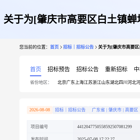
关于为[肇庆市高要区白土镇
您当前的位置：
首页
招标｜招标公告
关于为[肇庆市高要区
目(工
首页
招标预告
招标公告
重新招标
中
省份地区：
北京
广东
上海
江苏
浙江
山东
湖北
四川
河北
2026-08-08
招标｜招标公告
广东省
|
肇庆市
|
高要区
项目编号
4412047750558592507081299
发布时间
2025-07-08 17:22:27