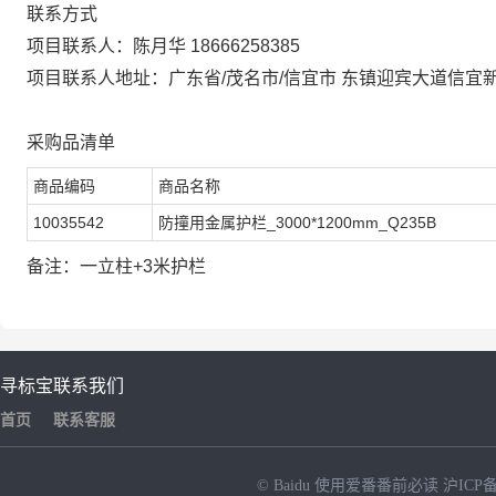
联系方式
项目联系人：陈月华 18666258385
项目联系人地址：广东省/茂名市/信宜市 东镇迎宾大道信宜
采购品清单
商品编码
商品名称
10035542
防撞用金属护栏_3000*1200mm_Q235B
备注：一立柱+3米护栏
寻标宝
联系我们
首页
联系客服
© Baidu
使用爱番番前必读
沪ICP备