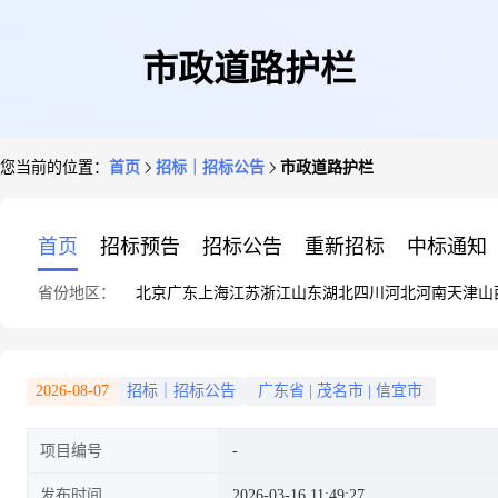
市政道路护栏
您当前的位置：
首页
招标｜招标公告
市政道路护栏
首页
招标预告
招标公告
重新招标
中标通知
省份地区：
北京
广东
上海
江苏
浙江
山东
湖北
四川
河北
河南
天津
山
2026-08-07
招标｜招标公告
广东省
|
茂名市
|
信宜市
项目编号
发布时间
2026-03-16 11:49:27