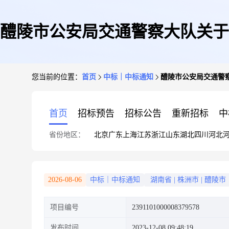
醴陵市公安局交通警察大队关于
您当前的位置：
首页
中标｜中标通知
醴陵市公安局交通警
首页
招标预告
招标公告
重新招标
中
省份地区：
北京
广东
上海
江苏
浙江
山东
湖北
四川
河北
2026-08-06
中标｜中标通知
湖南省
|
株洲市
|
醴陵市
项目编号
2391101000008379578
发布时间
2023-12-08 09:48:19