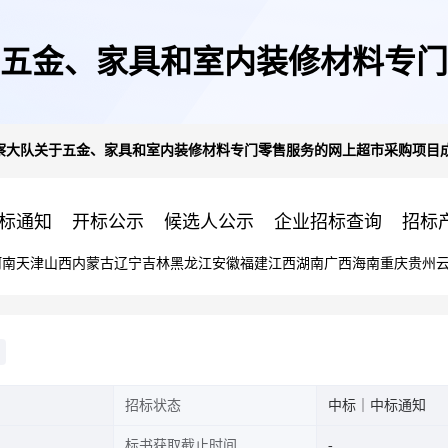
五金、家具和室内装修材料专门
察大队关于五金、家具和室内装修材料专门零售服务的网上超市采购项目
交公告
标通知
开标公示
候选人公示
企业招标查询
招标
河南
天津
山西
内蒙古
辽宁
吉林
黑龙江
安徽
福建
江西
湖南
广西
海南
重庆
贵州
招标状态
中标｜中标通知
标书获取截止时间