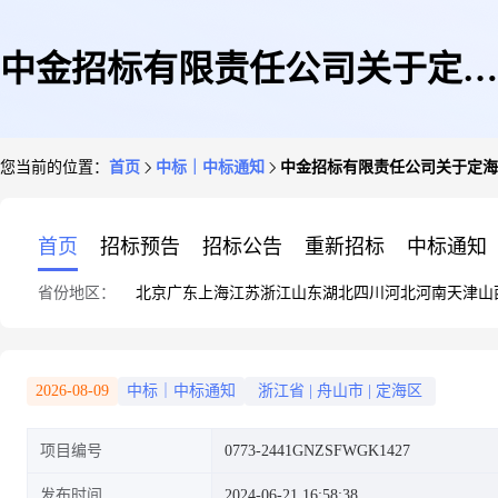
中金招标有限责任公司关于定海
您当前的位置：
首页
中标｜中标通知
中金招标有限责任公司关于定海
区2024年渔业养殖环境、对虾病
首页
招标预告
招标公告
重新招标
中标通知
省份地区：
北京
广东
上海
江苏
浙江
山东
湖北
四川
河北
河南
天津
山
害及水产品质量安全风险评估项
2026-08-09
中标｜中标通知
浙江省
|
舟山市
|
定海区
项目编号
0773-2441GNZSFWGK1427
目中标(成交)结果公告
发布时间
2024-06-21 16:58:38