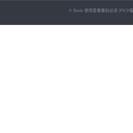
© Baidu
使用爱番番前必读
沪ICP备
NEW
HOT
暂时没有搜索结果…