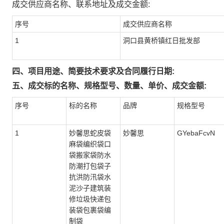
成交供应商名称、联系地址及成交金额:
序号
成交供应商名称
1
洞口县黄桥镇红日批发部
四、项目用途、简要技术要求及合同履行日期:
五、成交标的名称、规格型号、数量、单价、成交金额:
序号
标的名称
品牌
规格型号
1
妙馨思蛇皮袋
妙馨思
GYebaFcvN
麻袋编织袋口
袋搬家袋防水
防潮打包袋子
抗洪防汛袋水
泥沙子建筑装
修垃圾快递包
装袋包裹袋编
制袋