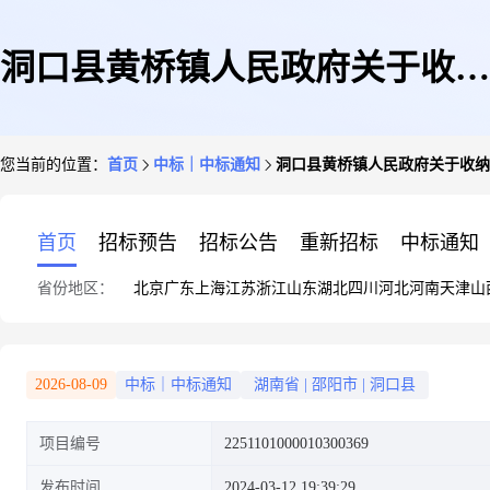
洞口县黄桥镇人民政府关于收纳
您当前的位置：
首页
中标｜中标通知
洞口县黄桥镇人民政府关于收纳
包的网上超市采购项目成交公告
首页
招标预告
招标公告
重新招标
中标通知
省份地区：
北京
广东
上海
江苏
浙江
山东
湖北
四川
河北
河南
天津
山
2026-08-09
中标｜中标通知
湖南省
|
邵阳市
|
洞口县
项目编号
2251101000010300369
发布时间
2024-03-12 19:39:29