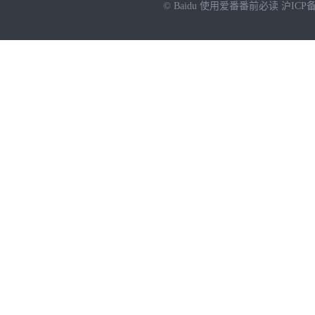
© Baidu
使用爱番番前必读
沪ICP备
NEW
HOT
暂时没有搜索结果…