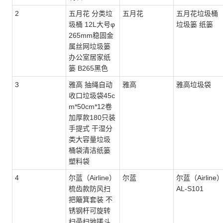
2
五月花 分类垃
五月花
五月花垃圾桶
圾桶 12L大号φ
垃圾篓 纸篓
265mm稳固金
属丝网垃圾篓
办公室居家纸
篓 B265黑色
3
雅高 抽绳自动
雅高
雅高垃圾袋
收口垃圾袋45c
m*50cm*12卷
加厚款180只装
手提式 干湿分
类大容量垃圾
桶袋清洁纸篓
塑料袋
4
尔蓝（Airline）
尔蓝
尔蓝（Airline
梳齿款防风扫
AL-S101
把簸箕套装 不
锈钢杆可旋转
扫帚扫地搓斗