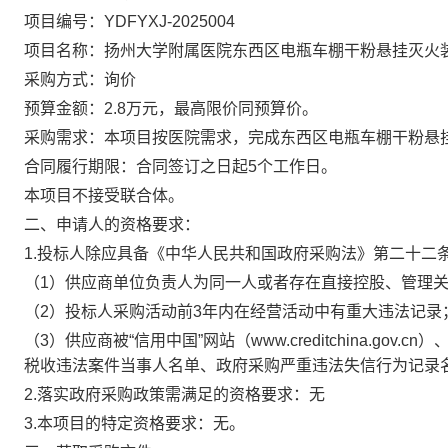
项目编号：
YDFYXJ-
2025
004
项目名称：扬州大学附属医院
东西区电瓶车棚干粉悬挂灭火
采购
方式：询价
预算金额：
2.8万元，最高限价同预算价。
采购需求：本项目
按医院需求，完成东西区电瓶车棚干粉悬
合同履行期限：合同签订之日起
5个工作日。
本项目
不
接受联合体。
二、申请人的资格要求：
1.
投标人除应具备《中华人民共和国政府采购法》第二十二
（
1）供应商单位负责人为同一人或者存在直接控股、管理
（
2）投标人采购活动前3年内在经营活动中有重大违法记录
（
3）供应商被“信用中国”网站（www.creditchina.gov.c
税收违法案件当事人名单、政府采购严重违法失信行为记录
2.落实政府采购政策需满足的资格要求：
无
3.本项目的特定资格要求：
无。