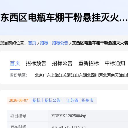
东西区电瓶车棚干粉悬挂灭火装
您当前的位置：
首页
招标｜招标公告
东西区电瓶车棚干粉悬挂灭火装
置采购安装项目询价公告
首页
招标预告
招标公告
重新招标
中标通知
省份地区：
北京
广东
上海
江苏
浙江
山东
湖北
四川
河北
河南
天津
山
2026-08-07
招标｜招标公告
江苏省
|
扬州市
项目编号
YDFYXJ-2025004号
发布时间
2025-01-15 11:09:23