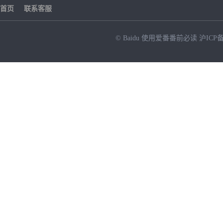
首页
联系客服
© Baidu
使用爱番番前必读
沪ICP备
NEW
HOT
暂时没有搜索结果…