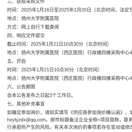
三、获取采购文件
时间：
2025
年
1
月
16
日至
2025
年
1
月
20
日
（北京时间，法定
地点：
扬州大学附属医院
方式：
网上自行下载查阅
四、响应文件提交
截止时间：
2025年1月21日10点30分
（北京时间）
地点：扬州大学附属医院（西区医院）
行政楼
四楼采购中心
五、开启
时间：
2025年1月21日10点30分
（北京时间）
地点：扬州大学附属医院（西区医院）
行政楼
四楼采购中心
六、公告期限
自本公告发布之日起
3个工作日。
七、其他补充事宜
如确定参加
询价
，请如实填写《供应商参加
询价
确认函》，
hoytyzdx@
qq
.com，邮件标题备注企业全称+项目简称，联系
行承担所产生的风险。有关本次
询价
的事项若存在变动或修