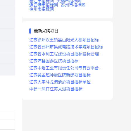
镇江市招标网
无锡市招标网
连云港市招标网
泰州市招标网
徐州市招标网
最新采购项目
江苏徐州汉王镇黑山阳光大棚项目招标
江苏省邳州市集成电路技术学院项目招标
江苏省水利工程建设项目招标投标管理办
法
江苏沛县国泰医院项目招标
江苏中烟工业有限责任公司专有云平台扩
容项目招标
江苏吴孟超肿瘤医院新建项目招标
江苏大丰斗龙港清於项目招标单位
中建一局在江苏太湖项目招标