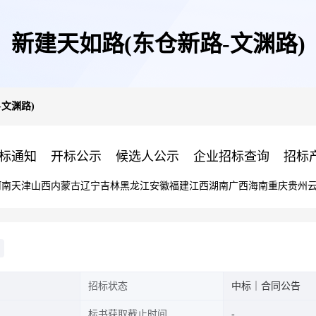
新建天如路(东仓新路-文渊路)
-文渊路)
标通知
开标公示
候选人公示
企业招标查询
招标
河南
天津
山西
内蒙古
辽宁
吉林
黑龙江
安徽
福建
江西
湖南
广西
海南
重庆
贵州
招标状态
中标｜合同公告
标书获取截止时间