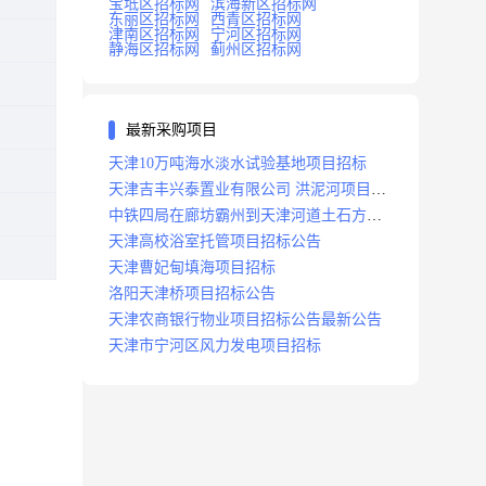
宝坻区招标网
滨海新区招标网
东丽区招标网
西青区招标网
津南区招标网
宁河区招标网
静海区招标网
蓟州区招标网
最新采购项目
天津10万吨海水淡水试验基地项目招标
天津吉丰兴泰置业有限公司 洪泥河项目招
标工程
中铁四局在廊坊霸州到天津河道土石方工
程项目招标
天津高校浴室托管项目招标公告
天津曹妃甸填海项目招标
洛阳天津桥项目招标公告
天津农商银行物业项目招标公告最新公告
天津市宁河区风力发电项目招标