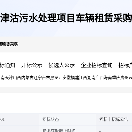
津沽污水处理项目车辆租赁采购
辆租赁采购
标通知
开标公示
候选人公示
企业招标查询
招标
河南
天津
山西
内蒙古
辽宁
吉林
黑龙江
安徽
福建
江西
湖南
广西
海南
重庆
贵州
001
招标状态
招标｜招标公告
标书获取截止时间