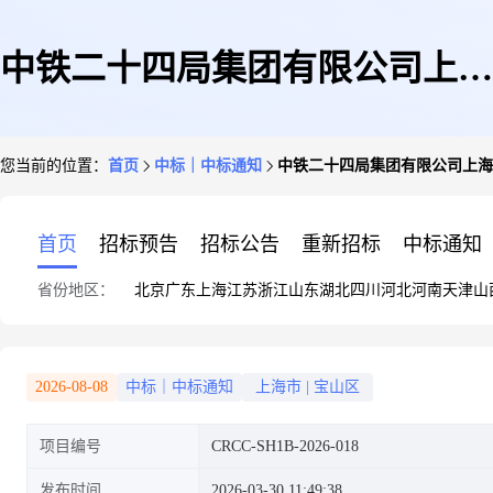
中铁二十四局集团有限公司上海
您当前的位置：
首页
中标｜中标通知
中铁二十四局集团有限公司上海
宝山站站房1标二分部项目路基
首页
招标预告
招标公告
重新招标
中标通知
省份地区：
北京
广东
上海
江苏
浙江
山东
湖北
四川
河北
河南
天津
山
箱公开询价采购结果公示
2026-08-08
中标｜中标通知
上海市
|
宝山区
项目编号
CRCC-SH1B-2026-018
发布时间
2026-03-30 11:49:38