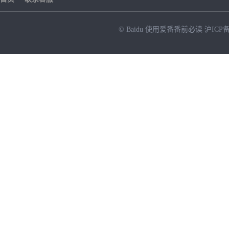
© Baidu
使用爱番番前必读
沪ICP备
NEW
HOT
暂时没有搜索结果…