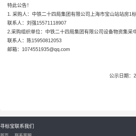
特此公告！
1.
采购人：
中铁二十四局集团
有限公司上海市宝山站站房
1
联系人：
刘强
15571118907
2.采购组织单位：中铁二十四局集团有限公司设备物资集采
联系人：陈
15950812053
邮箱：
1074551935@qq.com
公示日期：20
寻标宝
联系我们
首页
联系客服