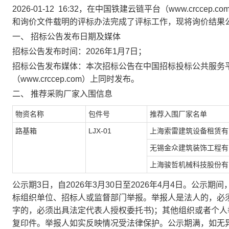
2026-01-12
16:32，在中国铁建云链平台（www.crcc
和
询价
文件载明的评标办法完成了评标工作，现将
询价
结果
一、
招标公告发布日期及媒体
招标公告发布时间：
202
6
年
1
月
7
日；
招标公告发布媒体：本次招标公告在中国招标投标公共服务
（www.crccep.com）上同时发布。
二、
推荐
采购
厂家入围信息
物资名称
包件号
推荐入围厂家名单
路基箱
LJX-01
上海索雷建筑设备租赁有
无锡金众建筑装饰工程有
上海骏哲机械科技股份有
公示期
3日，自202
6
年
3
月
30
日至
202
6
年
4
月
4
日。公示期间
标组织单位、招标人或监督部门举报。举报人是法人的，必
字的，必须出具法定代表人授权委托书)；其他组织或者个
复印件。举报人如实反映情况受法律保护。公示期满，如无