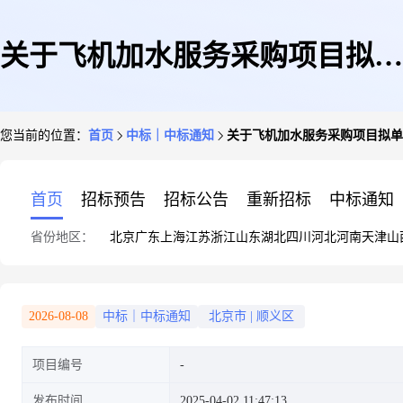
关于飞机加水服务采购项目拟单
您当前的位置：
首页
中标｜中标通知
关于飞机加水服务采购项目拟单
一来源公示
首页
招标预告
招标公告
重新招标
中标通知
省份地区：
北京
广东
上海
江苏
浙江
山东
湖北
四川
河北
河南
天津
山
2026-08-08
中标｜中标通知
北京市
|
顺义区
项目编号
发布时间
2025-04-02 11:47:13