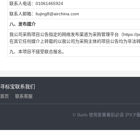
联系人电话：01061465924
联系人邮箱：liujing8@airchina.com
八、发布媒介
我公司采购项目公告指定的网络发布渠道为采购管理平台（https://pur.airc
在其它任何媒介上转载的以我公司为采购主体的项目公告均为非法
九、本项目不接受联合报名。
寻标宝
联系我们
首页
联系客服
© Baidu
使用爱番番前必读
沪ICP备
NEW
HOT