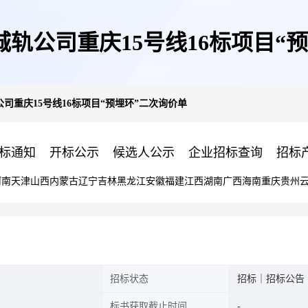
轨公司重庆15号线16标项目“
司重庆15号线16标项目“预埋环”二次询价单
标通知
开标公示
候选人公示
企业招标查询
招标
河南
天津
山西
内蒙古
辽宁
吉林
黑龙江
安徽
福建
江西
湖南
广西
海南
重庆
贵州
招标状态
招标｜招标公告
标书获取截止时间