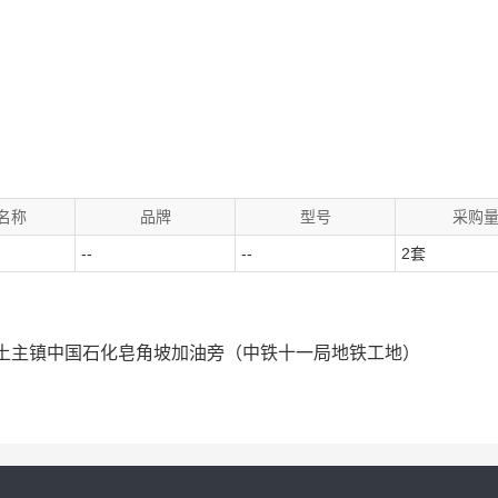
名称
品牌
型号
采购
--
--
2套
区土主镇中国石化皂角坡加油旁（中铁十一局地铁工地）