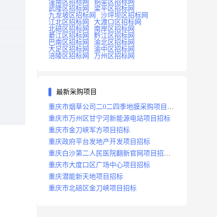
潼南区招标网
铜梁区招标网
武隆区招标网
梁平区招标网
九龙坡区招标网
沙坪坝区招标网
江北区招标网
大渡口区招标网
北碚区招标网
南岸区招标网
綦江区招标网
黔江区招标网
巴南区招标网
渝北区招标网
大足区招标网
渝中区招标网
涪陵区招标网
万州区招标网
最新采购项目
重庆市烟草公司二0二四季地膜采购项目招
标公告
重庆市万州区甘宁河新能源电站项目招标
重庆市金刀峡军方项目招标
重庆政府平台发地产开发项目招标
重庆白沙第二人民医院翻新官网项目招标
公告
重庆市大度口区广场中心项目招标
重庆潜能新天地项目招标
重庆市北碚区金刀峡项目招标