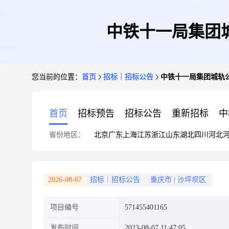
中铁十一局集团城
您当前的位置：
首页
招标｜招标公告
中铁十一局集团城轨公
首页
招标预告
招标公告
重新招标
中
省份地区：
北京
广东
上海
江苏
浙江
山东
湖北
四川
河北
2026-08-07
招标｜招标公告
重庆市
|
沙坪坝区
项目编号
571455401165
发布时间
2023-08-07 11:47:05