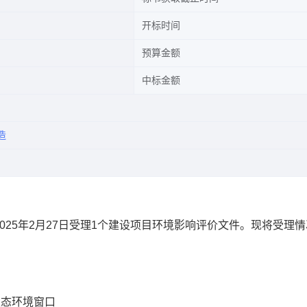
开标时间
预算金额
中标金额
造
0
25
年
2
月
27
日受理
1
个建设项目环境影响评价文件。现将受理情
生态环境
窗口