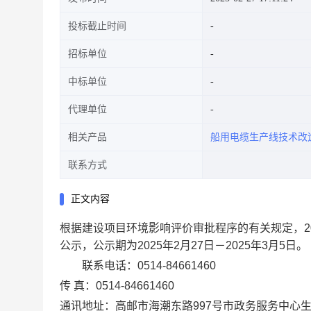
投标截止时间
招标单位
中标单位
代理单位
相关产品
船用电缆生产线技术改
联系方式
正文内容
根据建设项目环境影响评价审批程序的有关规定，
2
公示，公示期为
20
25
年
2
月
27日
－
20
25
年
3
月
5
日
。
联系电话：
0514-84661460
传
真：
0514-84661460
通讯地址：高邮市
海潮东路
997号
市
政务
服务中心