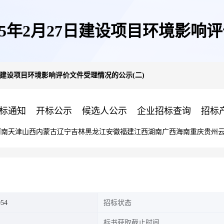
5年2月27日建设项目环境影响
7日建设项目环境影响评价文件受理情况的公示(二)
标通知
开标公示
候选人公示
企业招标查询
招标
河南
天津
山西
内蒙古
辽宁
吉林
黑龙江
安徽
福建
江西
湖南
广西
海南
重庆
贵州
054
招标状态
标书获取截止时间