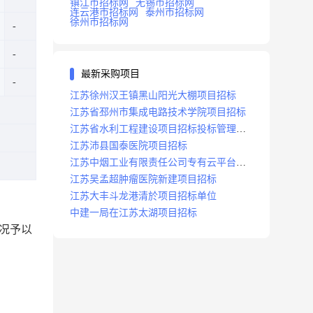
镇江市招标网
无锡市招标网
连云港市招标网
泰州市招标网
徐州市招标网
最新采购项目
江苏徐州汉王镇黑山阳光大棚项目招标
江苏省邳州市集成电路技术学院项目招标
江苏省水利工程建设项目招标投标管理办
法
江苏沛县国泰医院项目招标
江苏中烟工业有限责任公司专有云平台扩
容项目招标
江苏吴孟超肿瘤医院新建项目招标
江苏大丰斗龙港清於项目招标单位
中建一局在江苏太湖项目招标
况予以