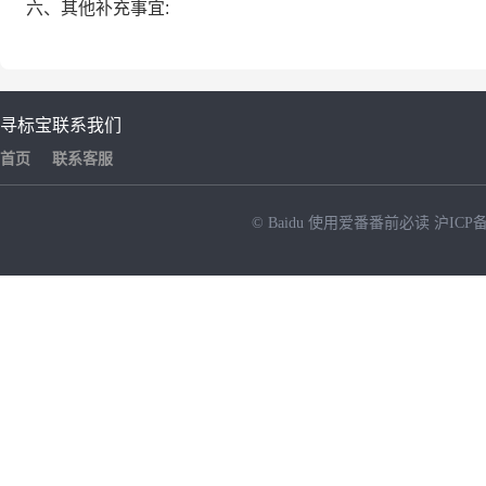
六、其他补充事宜:
寻标宝
联系我们
首页
联系客服
© Baidu
使用爱番番前必读
沪ICP备
NEW
HOT