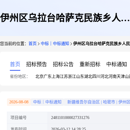
伊州区乌拉台哈萨克民族乡人民
您当前的位置：
首页
中标｜中标通知
伊州区乌拉台哈萨克民族乡人民
政府关于记账服务的服务市场采
首页
招标预告
招标公告
重新招标
中标通知
省份地区：
北京
广东
上海
江苏
浙江
山东
湖北
四川
河北
河南
天津
山
购项目成交公告
2026-08-08
中标｜中标通知
新疆维吾尔自治区
|
哈密市
|
伊州
项目编号
2481101000027331276
发布时间
2026-03-12 14:28:25