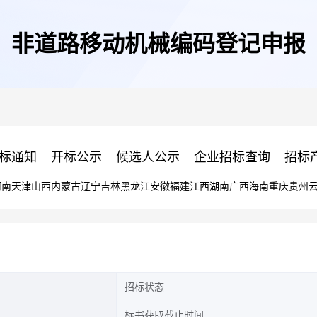
非道路移动机械编码登记申报
标通知
开标公示
候选人公示
企业招标查询
招标
河南
天津
山西
内蒙古
辽宁
吉林
黑龙江
安徽
福建
江西
湖南
广西
海南
重庆
贵州
招标状态
标书获取截止时间