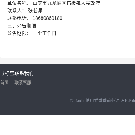
单位名称：
重庆市九龙坡区石板镇人民政府
联系人：
张老师
联系电话：
18680860180
三、公告期限
公告期限：
一个工作日
寻标宝
联系我们
首页
联系客服
© Baidu
使用爱番番前必读
沪ICP备
NEW
HOT