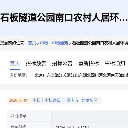
石板隧道公园南口农村人居环境
您当前的位置：
首页
中标｜中标通知
石板隧道公园南口农村人居环境
整治项目结果公告
首页
招标预告
招标公告
重新招标
中标通知
省份地区：
北京
广东
上海
江苏
浙江
山东
湖北
四川
河北
河南
天津
山
2026-08-07
中标｜中标通知
重庆市
|
九龙坡区
项目编号
发布时间
2026-03-18 15:32:02