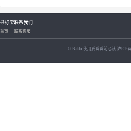
寻标宝
联系我们
首页
联系客服
© Baidu
使用爱番番前必读
沪ICP备
NEW
HOT
暂时没有搜索结果…