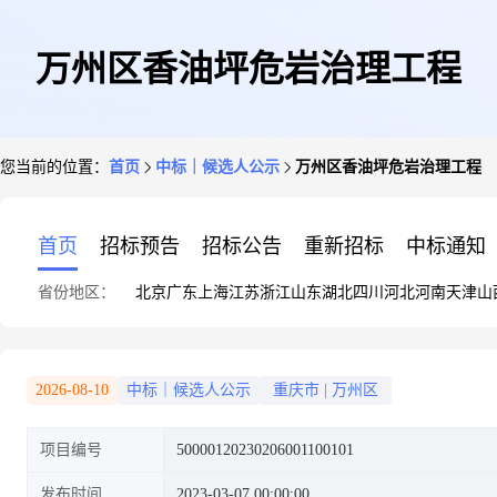
万州区香油坪危岩治理工程
您当前的位置：
首页
中标｜候选人公示
万州区香油坪危岩治理工程
首页
招标预告
招标公告
重新招标
中标通知
省份地区：
北京
广东
上海
江苏
浙江
山东
湖北
四川
河北
河南
天津
山
2026-08-10
中标｜候选人公示
重庆市
|
万州区
项目编号
50000120230206001100101
发布时间
2023-03-07 00:00:00