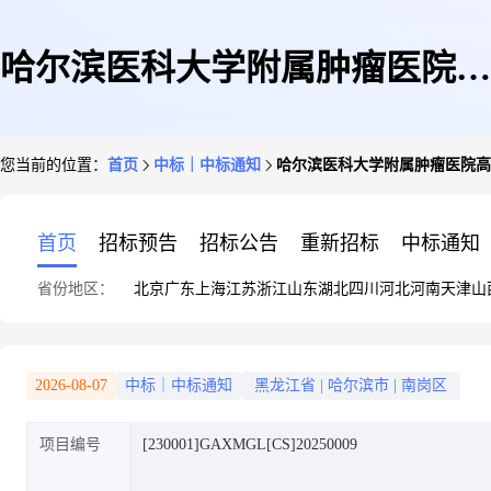
哈尔滨医科大学附属肿瘤医院高
您当前的位置：
首页
中标｜中标通知
哈尔滨医科大学附属肿瘤医院高
压注射器中标(成交)结果公告
首页
招标预告
招标公告
重新招标
中标通知
省份地区：
北京
广东
上海
江苏
浙江
山东
湖北
四川
河北
河南
天津
山
2026-08-07
中标｜中标通知
黑龙江省
|
哈尔滨市
|
南岗区
项目编号
[230001]GAXMGL[CS]20250009