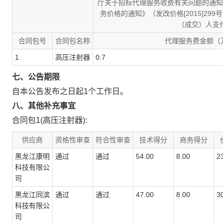
厅关于招标代理服务收费有关问题的通知》
务价格的通知》（发改价格[2015]29
（成交）人支
合同包号
合同包名称
代理服务费金额（
1
高压注射器
0.7
七、公告期限
自本公告发布之日起
1
个工作日。
八、其他补充事宜
合同包1(高压注射器):
供应商
资格性审查
符合性审查
技术得分
商务得分
黑龙江康明
通过
通过
54.00
8.00
2
科技有限公
司
黑龙江同滨
通过
通过
47.00
8.00
3
科技有限公
司