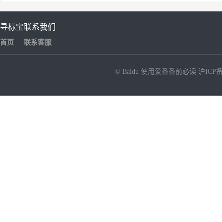
寻标宝
联系我们
首页
联系客服
© Baidu
使用爱番番前必读
沪ICP备
NEW
HOT
暂时没有搜索结果…