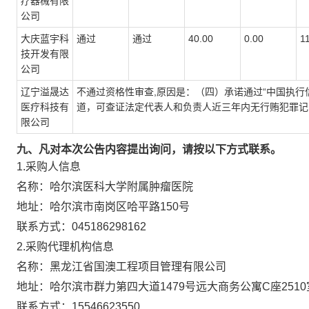
疗器械有限
公司
大庆蓝宇科
通过
通过
40.00
0.00
1
技开发有限
公司
辽宁溢晟达
不通过资格性审查,原因是：（四）承诺通过“中国执行信息公开网”（
医疗科技有
道，可查证法定代表人和负责人近三年内无行贿犯罪记
限公司
九、凡对本次公告内容提出询问，请按以下方式联系。
1.采购人信息
名称：
哈尔滨医科大学附属肿瘤医院
地址：
哈尔滨市南岗区哈平路150号
联系方式：
045186298162
2.采购代理机构信息
名称：
黑龙江省国澳工程项目管理有限公司
地址：
哈尔滨市群力第四大道1479号远大商务公寓C座2510
联系方式：
15546623550