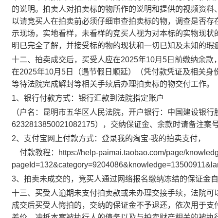
的说明。
拍卖人对拍卖标的物所作的说明和提供的视频资料
以请竞买人在拍卖前必须仔细审查拍卖标的物，调查是否存
示现场，实地看样，未看样的竞买人视为对本标的实物现状
明已完全了解，并接受标的物的现状和一切已知及未知的瑕
十二、拍卖成交后，买受人应在
202
5
年
10
月
5
日前
缴纳余款
在
202
5
年
10
月
5
日
（遇节假日顺延）（凭付款凭证及相关身
等待法院完成解封等相关手续后
办理拍卖标的物交付
工作
。
1
、银行付款方式：银行汇款到法院指定账户
（户名：
昆明市五华区人民法院
，开户银行：
中国建设银行
6232813850021082175
），交纳保证金、余款时请备注案
2、
支付宝网上付款方式：登录我的淘宝
-
我的拍卖支付，
付款教程：
https://help-paimai.taobao.com/page/knowled
pageId=132&category=9204086&knowledge=13500911&l
3
、拍卖未成交的，竞买人通过网络报名缴纳冻结的保证金
十三、买受人逾期未支付拍卖款或未办理交接手续，法院可
成交后买受人悔拍的，交纳的保证金不予退还，依次用于支
差价、冲抵本案被执行人的债务以及与拍卖财产相关的被执