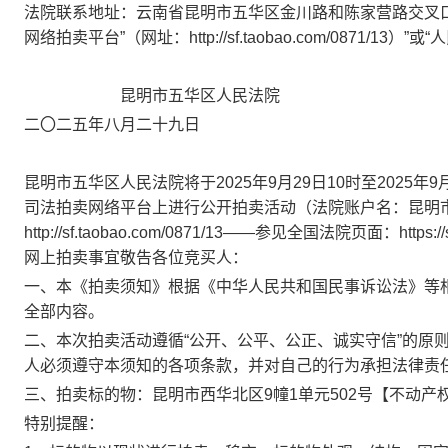
法院联系地址：
云南省昆明市五华区金川路和陈家营路交叉
网络拍卖平台”（网址：http://sf.taobao.com/0871/13）
昆明市五华区人民法院
二〇二
五
年
八
月
二十九
日
昆明市五华区人民法院将于
202
5
年
9
月
29
日
10
时至
202
5
年
9
司法拍卖网络平台上进行公开拍卖活动（法院账户名：昆明
http://sf.taobao.com/0871/13
——
参见全国法院页面：
https:/
网上拍卖事宜敬告各位竞买人：
一、本《拍卖须知》根据《中华人民共和国民事诉讼法》等
全部内容。
二、本次拍卖活动遵循“公开、公平、公正、诚实守信”的原
人必须遵守本须知的各项条款，并对自己的行为承担法律责
三、拍卖标的物：
昆明市西华北区9幢1单元502号
【
不动产权
特
别提醒
：