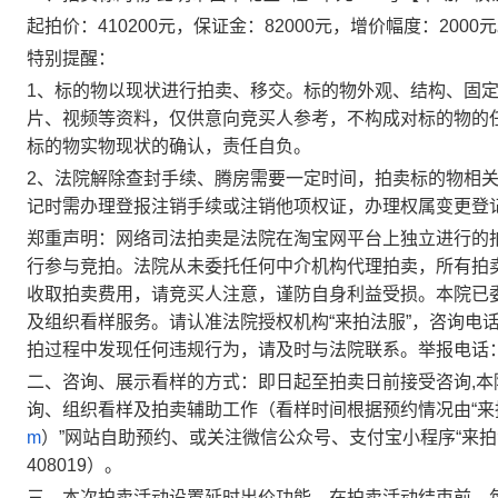
起拍价
：
410200
元，保证金：
82000
元，增价幅度：
2
000
元
特
别提醒
：
1、
标的物以现状进行拍卖、移交
。标的物外观、结构、固
片、视频等资料，仅供意向竞买人参考，不构成对标的物的
标的物实物现状的确认，责任自负。
2、法院解除查封手续、腾房需要一定时间，拍卖标的物相
记时需办理登报注销手续或注销他项权证，办理权属变更登
郑重声明
：网络司法拍卖是法院在淘宝网平台上独立进行的
行参与竞拍。法院从未委托任何中介机构代理拍卖，所有拍
收取拍卖费用，请竞买人注意，谨防自身利益受损。本院已委
及组织看样服务。请认准法院授权机构“
来拍
法
服
”，咨询电
拍过程中发现任何违规行为，请及时与法院联系。举报电话：087
二、咨询、展示看样的方式：即日起至拍卖日前接受咨询
,
本
询、组织看样及拍卖辅助工作（看样时间根据预约情况由“
来
m
）”网站自助预约、或关注微信公众号、支付宝小程序“
来拍
408019
）。
三、本次拍卖活动设置延时出价功能，
在拍卖活动结束前，