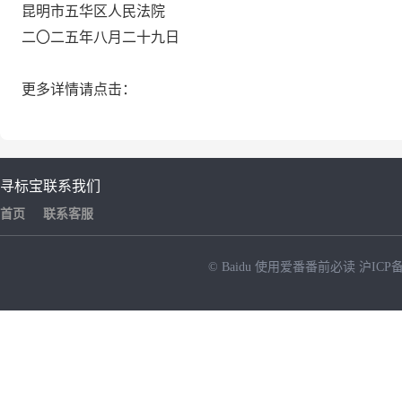
昆明市五华区人民法院
二〇二
五
年
八
月
二十九
日
更多详情请点击：
寻标宝
联系我们
首页
联系客服
© Baidu
使用爱番番前必读
沪ICP备
NEW
HOT