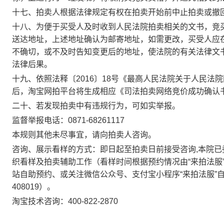
十七、拍卖人根据法律规定有权在拍卖开始前中止拍卖或撤
十八、为便于买受人及时收到人民法院拍卖相关的文书，竞
送达地址，上述地址确认为邮寄地址，如需更改，买受人应
不确切，或不及时告知变更后的地址，使法院的有关法律文
法律后果。
十九、依照法释
〔
2016
〕
18
号
《最高人民法院关于人民法院
后，淘宝网拍平台将生成相应《司法拍卖网络竞价成功确认
二十、若发现拍卖中有违规行为，可如实举报。
监督举报电话：
0871-682611
17
本规则其他未尽事宜，请向拍卖人咨询。
咨询、展示看样的方式：即日起至拍卖日前接受咨询
,
本院已
织看样及拍卖辅助工作（看样时间根据预约情况由“
来拍法服
站自助预约、或关注微信公众号、支付宝小程序“
来拍法服
”
408019
）。
淘宝技术咨询：
400-822-2870