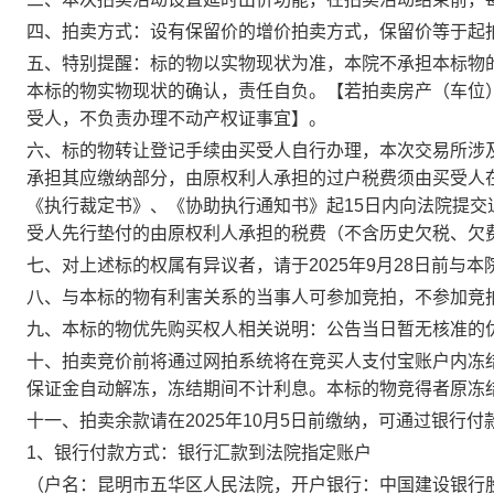
四、拍卖方式：设有保留价的增价拍卖方式，保留价等于起
五、
特别提醒：标的物以实物现状为准，本院不承担本标物
本标的物实物现状的确认，责任自负。【若拍卖房产（车位
受人，不负责办理不动产权证事宜】
。
六、标的物转让登记手续由买受人自行办理，
本次交易
所涉
承担其应缴纳部分，由原权利人承担的过户税费须由买受人
《执行裁定书》、《协助执行通知书》起15日内向法院提
受人先行垫付的由原权利人承担的税费（不含历史欠税、欠
七、对上述标的权属有异议者，请于
202
5
年
9月28
日前
与本
八、与本标的物有利害关系的当事人可参加竞拍，不参加竞
九、本标的物优先购买权人相关说明：公告当日暂无核准的
十、拍卖竞价前将通过网拍系统将在竞买人支付宝账户内冻
保证金自动解冻，冻结期间不计利息。本标的物竞得者原冻
十一、拍卖余款请在
202
5
年
10
月
5
日前
缴纳，可通过银行付
1
、银行付款方式：银行汇款到法院指定账户
（户名：
昆明市五华区人民法院
，开户银行：
中国建设银行