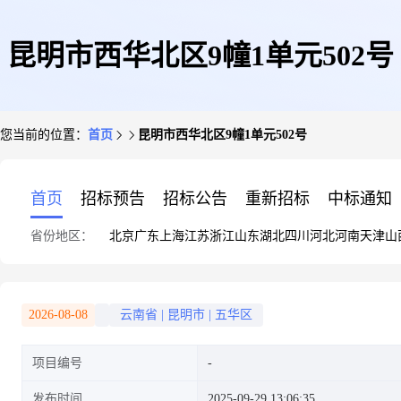
昆明市西华北区9幢1单元502号
您当前的位置：
首页
昆明市西华北区9幢1单元502号
首页
招标预告
招标公告
重新招标
中标通知
省份地区：
北京
广东
上海
江苏
浙江
山东
湖北
四川
河北
河南
天津
山
2026-08-08
云南省
|
昆明市
|
五华区
项目编号
发布时间
2025-09-29 13:06:35