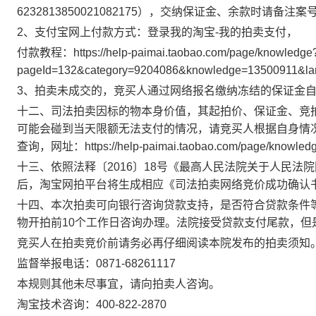
6232813850021082175
），交纳保证金、余款时请备注案
2
、支付宝网上付款方式：登录我的淘宝
-
我的拍卖支付，
付款教程：
https://help-paimai.taobao.com/page/knowledge
pageId=132&category=9204086&knowledge=13500911&l
3
、拍卖未成交的，竞买人通过网络报名缴纳冻结的保证金
十二、司法拍卖因标的物本身价值，其起拍价、保证金、竞
可能会碰到当天限额无法支付的情况，请竞买人根据自身情
查询，网址：
https://help-paimai.taobao.com/page/know
十三、依照法释
〔
2016
〕
18
号
《最高人民法院关于人民法院
后，淘宝网拍平台将生成相应《司法拍卖网络竞价成功确认
十四、本次拍卖可向银行咨询贷款支持，是否符合贷款条件
物开拍前
10
个工作日咨询办理。法院接受贷款支付尾款，但
竞买人在拍卖竞价前请务必再仔细阅读本院发布的拍卖须知
监督举报电话：
0871-682611
17
本规则其他未尽事宜，请向拍卖人咨询。
淘宝技术咨询：
400-822-2870