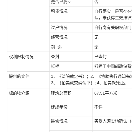
是否已腾空
否
租赁情况
自行落实，是否存在
认，未获得生效法律
过户情况
自行向有关职权部门
经营情况
无
钥 匙
无
权利限制情况
查封
已查封
抵押
抵押于中国邮政储蓄
提供的文件
1、《法院裁定书》；2、《协助执行通知书
3、《拍卖成交确认书》; 4、拍卖款凭证。
标的物介绍
建筑总面积
67.51平方米
建成年份
不详
装修情况
买受人须实地确认（