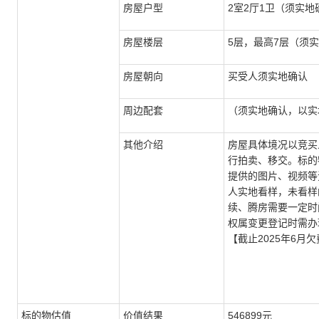
房屋户型
2室2厅1卫（须实
房屋楼层
5层，最高7层（须
房屋朝向
买受人须实地确认
周边配套
（须实地确认，以实
其他介绍
房屋具体境况以竞买
行拍卖、移交。标的
提供的图片、视频等
人实地看样，未看样
续、腾房需要一定时
权属变更登记时需办
【截止2025年6月
标的物估值
价值结果
546899元