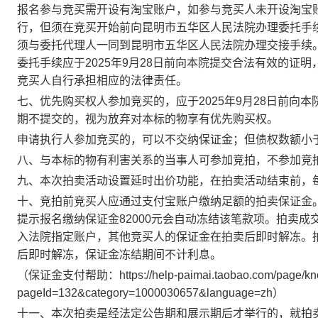
报名参与竞买需开设有淘宝账户，如参与竞买人未开设淘宝
行，但须在竞买开始前向昆明市五华区人民法院办理委托手
须与委托代理人一同到昆明市五华区人民法院办理交接手续
委托手续应于
202
5
年
9
月
28
日前
向本院提交合法有效的证明
竞买人自行承担相应的法律责任。
七、优先购买权人参加竞买的，应于
202
5
年
9
月
28
日前
向本
期不提交的，视为放弃对本标的物享有优先购买权。
申请执行人参加竞买的，可以不交纳保证金；但债权数额小
八、与本标的物有利害关系的当事人可参加竞拍，不参加竞
九、本次拍卖活动设置延时出价功能，
在拍卖活动结束前，
十、竞拍前竞买人应通过支付宝账户缴纳足额的拍卖保证金
提示报名缴纳
保证金
82000元
会自动冻结该笔款项。拍卖成
入法院指定账户，其他竞买人的保证金在拍卖后即时解冻。
后即时解冻，保证金冻结期间不计利息。
（保证金支付帮助：
https://help-paimai.taobao.com/page/k
pageId=132&category=1000030657&language=zh）
十一、本次拍卖是经法定公告期和展示期后才举行的，就拍