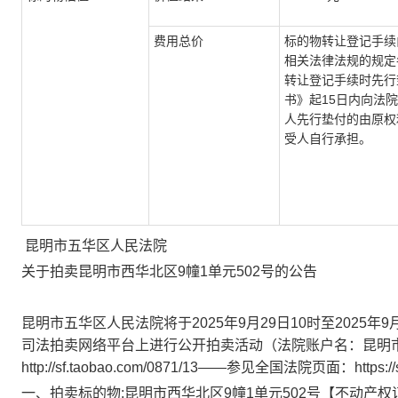
费用总价
标的物转让登记手续
相关法律法规的规定
转让登记手续时先行
书》起15日内向法
人先行垫付的由原权
受人自行承担。
昆明市五华区人民法院
关于
拍卖
昆明市西华北区9幢1单元502号
的公告
昆明市五华区人民法院将于
202
5
年
9
月
29
日
10
时至
202
5
年
9
司法拍卖网络平台上进行公开拍卖活动（法院账户名：昆明
http://sf.taobao.com/0871/13
——
参见全国法院页面：
https:/
一、拍卖标的物
:
昆明市西华北区9幢1单元502号
【
不动产权证