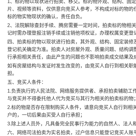
1、
标的物以现状进行拍卖、移交
。标的物外观、结构、固
片、视频等资料，仅供意向竞买人参考，不构成对标的物的
标的物实物现状的确认，责任自负。
2、法院解除查封手续、腾房需要一定时间，拍卖标的物相
记时需办理登报注销手续或注销他项权证，办理权属变更登
四、拍卖标的物以现状进行拍卖，其外观、结构、固定装修
登记机关确定为准。
拍卖人对房屋外观、质量问题、结构调
行承担相关责任，由此产生的问题也不影响拍卖成交结果及
如有房屋结构与发证时发生改变的，由竞买人自行到相关职
担。
五、竞买人条件：
1.负责执行的人民法院、网络服务提供者、承担拍卖辅助工
与竞买并不得委托他人代为竞买与其行为相关的拍卖标的物
2.标的
物
是否存在限制购买人条件，请意向竞买人自行到相
户的，一切后果由买受人自行承担；
3.除上述人员外，凡具备完全民事行为能力的自然人、法人
六、网络司法拍卖为实名拍卖，过户信息只能登记竞买人账