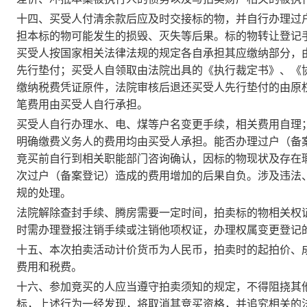
十四、买受人付清余款后应及时交接标的物，并自行办理过
担本标的物可能发生的损毁、灭失等后果。
标的物转让登记
买受人按国家相关法律法规的规定各自承担其应缴纳部分，
先行垫付；买受人自领取由法院出具的《执行裁定书》、《
缴纳税费凭证原件，法院审核后退还买受人先行垫付的由原
笔费用由买受人自行承担。
买受人自行办理水、电、煤等户名变更手续，相关费用自理
明确缴费义务人的费用均由买受人承担。能否办理过户（备
竞买前自行到相关职能部门咨询确认，因标的物现状及存在
次过户（备案登记）造成的费用增加的后果自负。涉及违法
规的处理。
法院解除查封手续
、腾房
需要一定时间，拍卖标的物相关权
时需办理登报注销手续或注销他项权证，办理权属变更登记
十五、本次拍卖活动计价货币为人民币，拍卖时的起拍价、
费用和税费。
十六、参加竞买的人应当遵守拍卖须知的规定，不得阻挠其
标，上述行为一经发现，将取消其竞买资格，并追究相关的