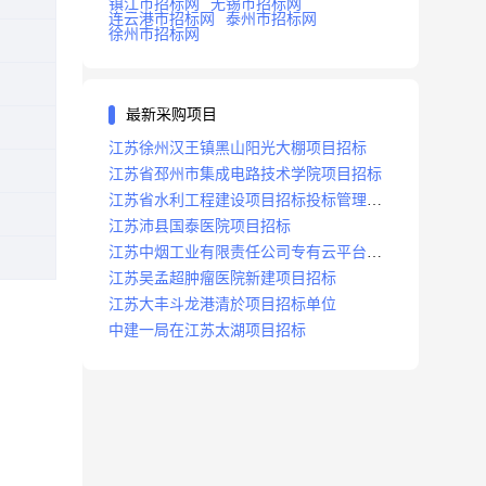
镇江市招标网
无锡市招标网
连云港市招标网
泰州市招标网
徐州市招标网
最新采购项目
江苏徐州汉王镇黑山阳光大棚项目招标
江苏省邳州市集成电路技术学院项目招标
江苏省水利工程建设项目招标投标管理办
法
江苏沛县国泰医院项目招标
江苏中烟工业有限责任公司专有云平台扩
容项目招标
江苏吴孟超肿瘤医院新建项目招标
江苏大丰斗龙港清於项目招标单位
中建一局在江苏太湖项目招标