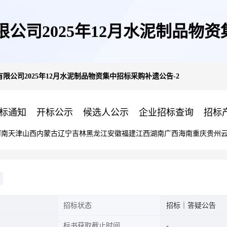
公司2025年12月水泥制品物资
限公司2025年12月水泥制品物资集中招标采购补遗公告-2
标通知
开标公示
候选人公示
企业招标查询
招标
河南
天津
山西
内蒙古
辽宁
吉林
黑龙江
安徽
福建
江西
湖南
广西
海南
重庆
贵州
招标状态
招标｜答疑公告
标书获取截止时间