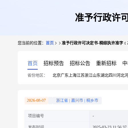
准予行政许可决
您当前的位置：
首页
准予行政许可决定书-桐综执许准字﹝202
首页
招标预告
招标公告
重新招标
中
省份地区：
北京
广东
上海
江苏
浙江
山东
湖北
四川
河北
2026-08-07
浙江省
|
嘉兴市
|
桐乡市
项目编号
发布时间
2025-03-23 11:56:37