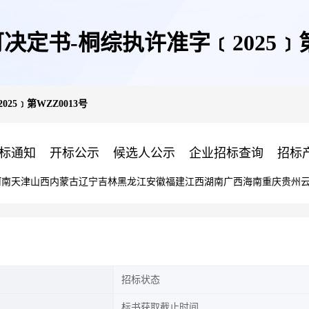
定书-桐综执许准字﹝2025﹞第
5﹞第WZZ0013号
标通知
开标公示
候选人公示
企业招标查询
招标
河南
天津
山西
内蒙古
辽宁
吉林
黑龙江
安徽
福建
江西
湖南
广西
海南
重庆
贵州
招标状态
标书获取截止时间