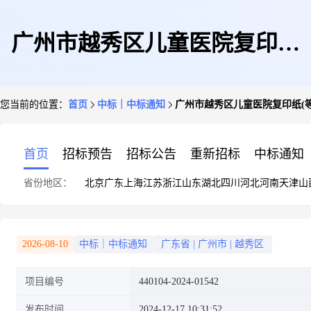
广州市越秀区儿童医院复印纸
您当前的位置：
首页
中标｜中标通知
广州市越秀区儿童医院复印纸(
(等)直接订购成交公告
首页
招标预告
招标公告
重新招标
中标通知
省份地区：
北京
广东
上海
江苏
浙江
山东
湖北
四川
河北
河南
天津
山
2026-08-10
中标｜中标通知
广东省
|
广州市
|
越秀区
项目编号
440104-2024-01542
发布时间
2024-12-17 10:31:52