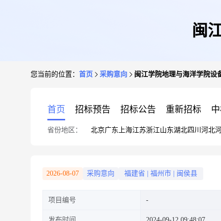
闽
您当前的位置：
首页
采购意向
闽江学院地理与海洋学院设备
首页
招标预告
招标公告
重新招标
中
省份地区：
北京
广东
上海
江苏
浙江
山东
湖北
四川
河北
2026-08-07
采购意向
福建省
|
福州市
|
闽侯县
项目编号
发布时间
2024-09-12 09:48:07