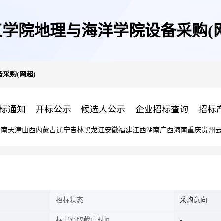
江学院地理与海洋学院设备采购(网
采购(网超)
标通知
开标公示
候选人公示
企业招标查询
招标
河南
天津
山西
内蒙古
辽宁
吉林
黑龙江
安徽
福建
江西
湖南
广西
海南
重庆
贵州
招标状态
采购意向
标书获取截止时间