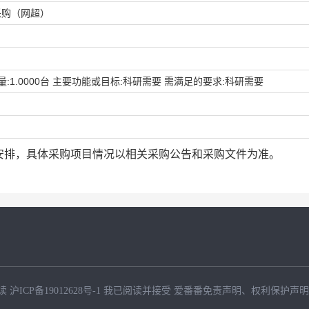
采购（网超）
:1.0000台 主要功能或目标:科研需要 需满足的要求:科研需要
安排，具体采购项目情况以相关采购公告和采购文件为准。
读
沪ICP备19012628号-1
我已阅读并接受
爱番番免责声明
、
权利保护声明