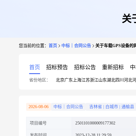
关
您当前的位置：
首页
中标｜合同公告
关于车载GPS设备的
首页
招标预告
招标公告
重新招标
中
省份地区：
北京
广东
上海
江苏
浙江
山东
湖北
四川
河北
2026-08-06
中标｜合同公告
吉林省
|
白城市
|
通榆县
项目编号
2501101000009177302
发布时间
2023-12-28 11:29:59