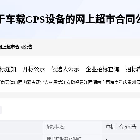
于车载GPS设备的网上超市合同
网上超市合同公告
标通知
开标公示
候选人公示
企业招标查询
招标
河南
天津
山西
内蒙古
辽宁
吉林
黑龙江
安徽
福建
江西
湖南
广西
海南
重庆
贵州
招标状态
中标｜合同公告
标书获取截止时间