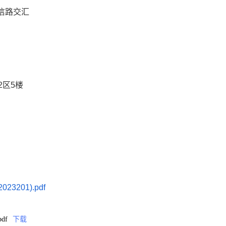
信路交汇
2区5楼
3201).pdf
df
下载