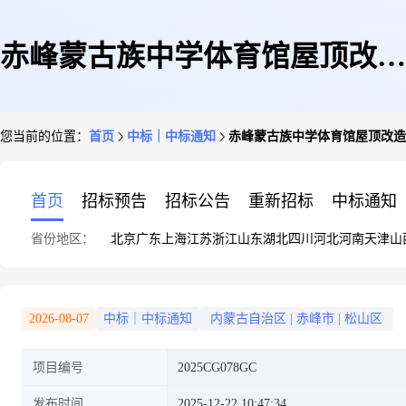
赤峰蒙古族中学体育馆屋顶改造
您当前的位置：
首页
中标｜中标通知
赤峰蒙古族中学体育馆屋顶改造
工程中标(成交)结果公告
首页
招标预告
招标公告
重新招标
中标通知
省份地区：
北京
广东
上海
江苏
浙江
山东
湖北
四川
河北
河南
天津
山
2026-08-07
中标｜中标通知
内蒙古自治区
|
赤峰市
|
松山区
项目编号
2025CG078GC
发布时间
2025-12-22 10:47:34