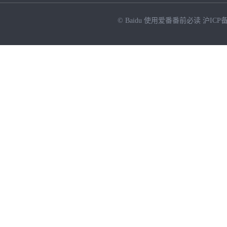
© Baidu
使用爱番番前必读
沪ICP备
NEW
HOT
暂时没有搜索结果…