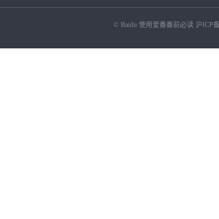
© Baidu
使用爱番番前必读
沪ICP备
NEW
HOT
暂时没有搜索结果…