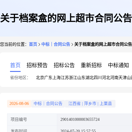
关于档案盒的网上超市合同公告
您当前的位置：
首页
中标｜合同公告
关于档案盒的网上超市合同公告
首页
招标预告
招标公告
重新招标
中标通知
省份地区：
北京
广东
上海
江苏
浙江
山东
湖北
四川
河北
河南
天津
山
2026-08-06
中标｜合同公告
江西省
|
萍乡市
|
上栗县
项目编号
2901401000003655724
发布时间
2024-07-20 15:57:55