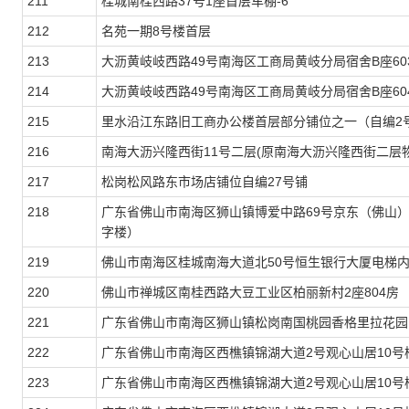
211
桂城南桂西路37号1座首层车棚-6
212
名苑一期8号楼首层
213
大沥黄岐岐西路49号南海区工商局黄岐分局宿舍B座60
214
大沥黄岐岐西路49号南海区工商局黄岐分局宿舍B座60
215
里水沿江东路旧工商办公楼首层部分铺位之一（自编2
216
南海大沥兴隆西街11号二层(原南海大沥兴隆西街二层物
217
松岗松风路东市场店铺位自编27号铺
218
广东省佛山市南海区狮山镇博爱中路69号京东（佛山）
字楼）
219
佛山市南海区桂城南海大道北50号恒生银行大厦电梯
220
佛山市禅城区南桂西路大豆工业区柏丽新村2座804房
221
广东省佛山市南海区狮山镇松岗南国桃园香格里拉花园14
222
广东省佛山市南海区西樵镇锦湖大道2号观心山居10号楼
223
广东省佛山市南海区西樵镇锦湖大道2号观心山居10号楼