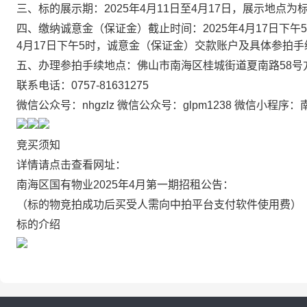
三、
标的展示期
：
2025年
4
月
11
日
至
4月17
日
，
展示地点为
四
、
缴纳
诚意金（保证金）
截止时间：
2025年
4月17
日
下午
4月17
日
下午5时
，
诚意金（保证金）
交款账户及具体参拍手
五
、
办理参拍手续地点：
佛山市南海区桂城街道夏南路58号
联系电话：0757-81631275
微信公众号：nhgzlz 微信公众号：glpm1238 微信小程
竞买须知
详情请点击查看网址：
南海区国有物业2025年4月第一期招租公告：
（标的物竞拍成功后买受人需向中拍平台支付软件使用费）
标的介绍