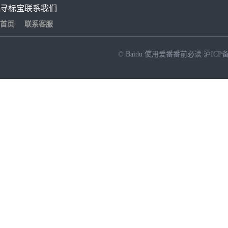
寻标宝
联系我们
首页
联系客服
© Baidu
使用爱番番前必读
沪ICP备
NEW
HOT
暂时没有搜索结果…