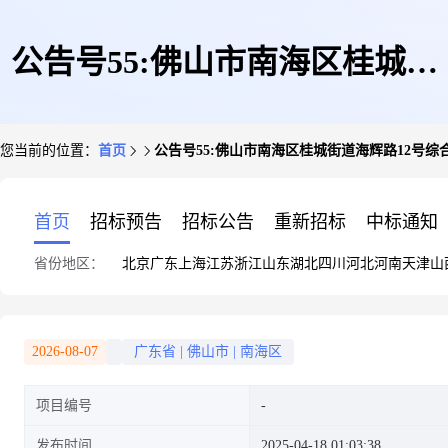
公告号55:佛山市南海区桂城街
您当前的位置：
首页
公告号55:佛山市南海区桂城街道海辉路12号综合
道海辉路12号综合楼西楼2-5层
首页
招标预告
招标公告
重新招标
中标通知
省份地区：
北京
广东
上海
江苏
浙江
山东
湖北
四川
河北
河南
天津
山
租赁权
2026-08-07
广东省
|
佛山市
|
南海区
项目编号
发布时间
2025-04-18 01:03:38