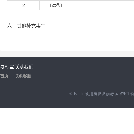
2
【运费】
六、其他补充事宜:
寻标宝
联系我们
首页
联系客服
© Baidu
使用爱番番前必读
沪ICP备
NEW
HOT