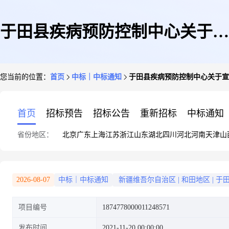
于田县疾病预防控制中心关于宣
您当前的位置：
首页
中标｜中标通知
于田县疾病预防控制中心关于宣
传品制作服务的服务市场采购项
首页
招标预告
招标公告
重新招标
中标通知
省份地区：
北京
广东
上海
江苏
浙江
山东
湖北
四川
河北
河南
天津
山
目成交公告
2026-08-07
中标｜中标通知
新疆维吾尔自治区
|
和田地区
|
于
项目编号
1874778000011248571
发布时间
2021-11-20 00:00:00