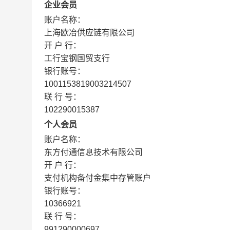
企业会员
账户名称：
上海欧冶供应链有限公司
开 户 行：
工行宝钢国贸支行
银行账号：
1001153819003214507
联 行 号：
102290015387
个人会员
账户名称：
东方付通信息技术有限公司
开 户 行：
支付机构备付金集中存管账户
银行账号：
10366921
联 行 号：
991290000697