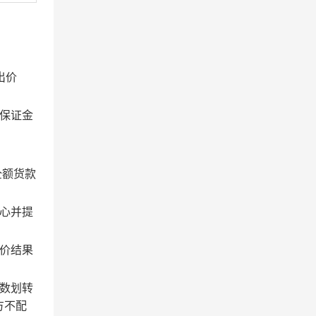
出价
保证金
全额货款
心并提
价结果
数划转
方不配