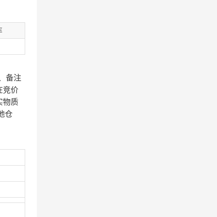
率
、备注
在竞价
实物质
地仓