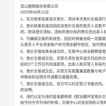
宝山钢铁股份有限公司
2025年04月11日
1、买方欲参加某场次竞价，须对本次竞价交易进
2、竞价结束前成功回应该竞价交易的竞买人总数不
的，则该竞价流标，流标的竞价标的物交还出卖人
3、为确保交易的有效性，回应时将被冻结一定额
从竞买人平台资金账户的可用余额中锁定，如可用
4、竞价交易结束未成交的，交易中心将全额释放
5、竞价交易成交后，买受方须在竞买成交日后的次
后的3个工作日内完成提货。出卖人和买受人另有
6、竞价交易成交后，买受方实提重量或数量与电
供相关的证明文件调整交易服务费。
7、竞价交易成交后，双方可以约定签订书面合同
的证明。
8、违约认定与违约金金额依照《欧冶循环宝竞价
给守约方作为违约补偿，交易中心对该合同的义务