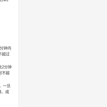
2分钟内
不超过
此2分钟
时不超
。一旦
量、成