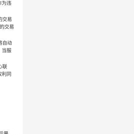
作为违
的交易
的交易
将自动
；当服
心联
权利同
后果。