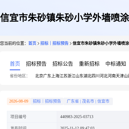
信宜市朱砂镇朱砂小学外墙喷涂
您当前的位置：
首页
招标｜招标预告
信宜市朱砂镇朱砂小学外墙喷涂
首页
招标预告
招标公告
重新招标
中标通知
省份地区：
北京
广东
上海
江苏
浙江
山东
湖北
四川
河北
河南
天津
山
2026-08-09
招标｜招标预告
广东省
|
茂名市
|
信宜市
项目编号
440983-2025-03713
发布时间
2025-11-12 09:47:03