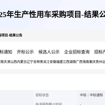
025年生产性用车采购项目-结果
购项目-结果公告
标通知
开标公示
候选人公示
企业招标查询
招标
河南
天津
山西
内蒙古
辽宁
吉林
黑龙江
安徽
福建
江西
湖南
广西
海南
重庆
贵州
招标状态
中标｜中标通知
标书获取截止时间