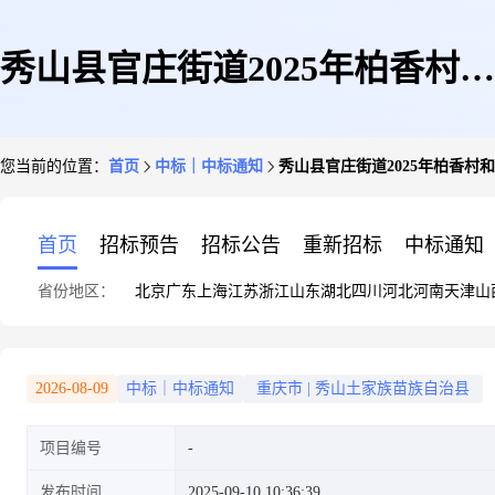
秀山县官庄街道2025年柏香村和
您当前的位置：
首页
中标｜中标通知
秀山县官庄街道2025年柏香
美村寨安全能力提升建设项目预
首页
招标预告
招标公告
重新招标
中标通知
省份地区：
北京
广东
上海
江苏
浙江
山东
湖北
四川
河北
河南
天津
山
算造价绩效评估
2026-08-09
中标｜中标通知
重庆市
|
秀山土家族苗族自治县
项目编号
发布时间
2025-09-10 10:36:39