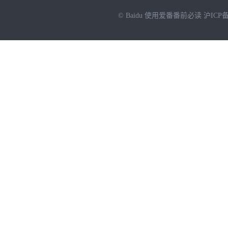
© Baidu
使用爱番番前必读
沪ICP备
NEW
HOT
暂时没有搜索结果…