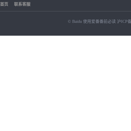
首页
联系客服
© Baidu
使用爱番番前必读
沪ICP备
NEW
HOT
暂时没有搜索结果…