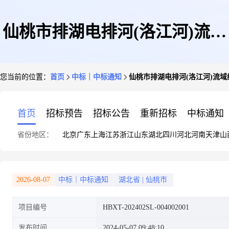
仙桃市排湖电排河(洛江河)流域
您当前的位置：
首页
中标｜中标通知
仙桃市排湖电排河(洛江河)流
综合治理工程仙桃市排湖电排河
首页
招标预告
招标公告
重新招标
中标通知
省份地区：
北京
广东
上海
江苏
浙江
山东
湖北
四川
河北
河南
天津
山
(洛江河)流域综合治理工程勘察
2026-08-07
中标｜中标通知
湖北省
|
仙桃市
项目编号
HBXT-202402SL-004002001
设计招标阶段
发布时间
2024-05-07 09:48:10