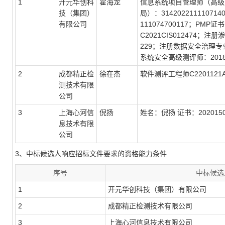
1
开元华创科
霍海龙
信息系统项目管理师（高级）
技（集团）
局）：314202211110
有限公司
111074700117；PMP
C2021CIS012474；注册
229；注册数据安全治理专业人员
系统安全高级测评师：201812
2
成都精正检
徐在杰
软件测评工程师C2201121A0
测技术有限
公司
3
上海心河信
倪扬
姓名：倪扬 证书：202015
息技术有限
公司
3、中标候选人响应招标文件要求的资格能力条件
序号
中标候选
1
开元华创科技（集团）有限公司
2
成都精正检测技术有限公司
3
上海心河信息技术有限公司