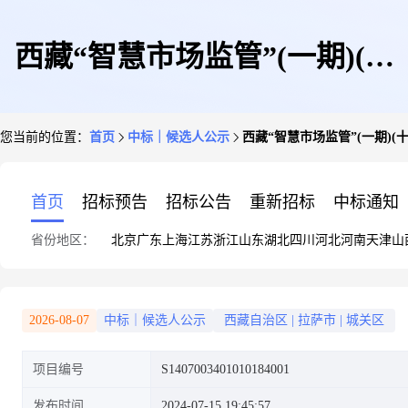
西藏“智慧市场监管”(一期)(十
您当前的位置：
首页
中标｜候选人公示
西藏“智慧市场监管”(一期)(
标段:第三方软件验收测评项目)
首页
招标预告
招标公告
重新招标
中标通知
省份地区：
北京
广东
上海
江苏
浙江
山东
湖北
四川
河北
河南
天津
山
项目(1标段)中标候选人公示
2026-08-07
中标｜候选人公示
西藏自治区
|
拉萨市
|
城关区
项目编号
S1407003401010184001
发布时间
2024-07-15 19:45:57