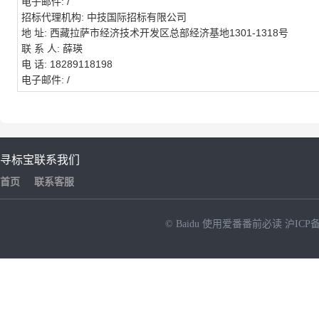
电子邮件:
/
招标代理机构:
中技国际招标有限公司
地 址:
西藏拉萨市经济技术开发区总部经济基地1301-1318号
联 系 人:
薛瑛
电 话:
18289118198
电子邮件:
/
寻标宝
联系我们
首页
联系客服
© Baidu
使用爱番番前必读
沪ICP备
NEW
HOT