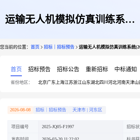
运输无人机模拟仿真训练系统
您当前的位置：
首页
招标｜招标预告
运输无人机模拟仿真训练系统(2025
(2025-JQ05-F1997)征求意见公
首页
招标预告
招标公告
重新招标
中标通知
省份地区：
北京
广东
上海
江苏
浙江
山东
湖北
四川
河北
河南
天津
山
告(第二次)
2026-08-08
招标｜招标预告
天津市
|
河东区
项目编号
2025-JQ05-F1997
招标状
发布时间
2026-03-20 11:22:02
标书获