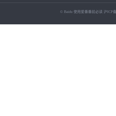
© Baidu
使用爱番番前必读
沪ICP备
NEW
HOT
暂时没有搜索结果…