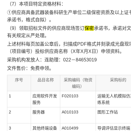
（7）本项目特定资格材料：
①供应商具备武器装备科研生产单位二级保密资质及以上证
承诺书，格式自拟）。
（9）领取招标文件的供应商现场签订
保密
承诺书，承诺对
有关规定从严处理。
上述材料每页加盖公章后，扫描成PDF格式并刻录成光盘现
（项目编号）投标供应商名称（X年X月X日）申领资料。
采购机构发放人：连助理：022－84653019
文件售价：免费申领。
序号
品目名称
采购编码（物资
采购标的
编码）
1
应用软件开发
F020103
运输无人机模拟仿
服务
练系统
2
服务器
A010103
图形工作站
3
其他终端设备
A010499
导调评估显示终端