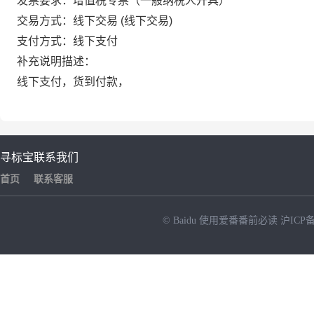
发票要求：增值税专票（一般纳税人开具）
交易方式：线下交易 (线下交易)
支付方式：线下支付
补充说明描述：
线下支付，货到付款，
寻标宝
联系我们
首页
联系客服
© Baidu
使用爱番番前必读
沪ICP备
NEW
HOT