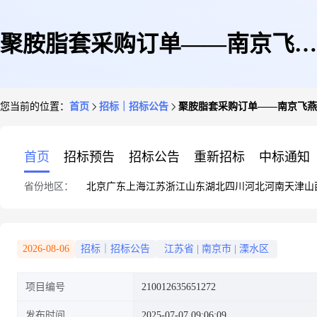
聚胺脂套采购订单——南京飞燕
您当前的位置：
首页
招标｜招标公告
聚胺脂套采购订单——南京飞燕6
6.17
首页
招标预告
招标公告
重新招标
中标通知
省份地区：
北京
广东
上海
江苏
浙江
山东
湖北
四川
河北
河南
天津
山
2026-08-06
招标｜招标公告
江苏省
|
南京市
|
溧水区
项目编号
210012635651272
发布时间
2025-07-07 09:06:09