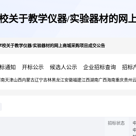
校关于教学仪器/实验器材的网
学校关于教学仪器/实验器材的网上商城采购项目成交公告
标通知
开标公示
候选人公示
企业招标查询
招标
河南
天津
山西
内蒙古
辽宁
吉林
黑龙江
安徽
福建
江西
湖南
广西
海南
重庆
贵州
招标状态