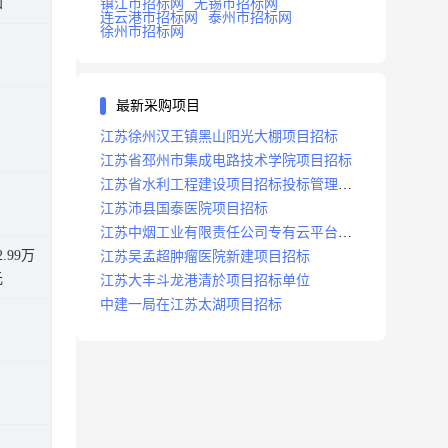
知
镇江市招标网
无锡市招标网
连云港市招标网
泰州市招标网
徐州市招标网
最新采购项目
江苏徐州汉王镇黑山阳光大棚项目招标
江苏省邳州市集成电路技术学院项目招标
江苏省水利工程建设项目招标投标管理办
法
江苏沛县国泰医院项目招标
江苏中烟工业有限责任公司专有云平台扩
2.99万
容项目招标
江苏吴孟超肿瘤医院新建项目招标
元
江苏大丰斗龙港清於项目招标单位
中建一局在江苏太湖项目招标