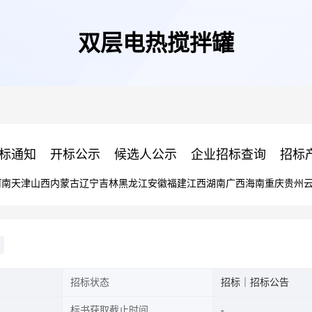
双层电热搅拌罐
标通知
开标公示
候选人公示
企业招标查询
招标
河南
天津
山西
内蒙古
辽宁
吉林
黑龙江
安徽
福建
江西
湖南
广西
海南
重庆
贵州
招标状态
招标｜招标公告
标书获取截止时间