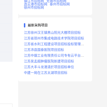
镇江市招标网
无锡市招标网
连云港市招标网
泰州市招标网
徐州市招标网
最新采购项目
江苏徐州汉王镇黑山阳光大棚项目招标
江苏省邳州市集成电路技术学院项目招标
江苏省水利工程建设项目招标投标管理办
法
江苏沛县国泰医院项目招标
江苏中烟工业有限责任公司专有云平台扩
容项目招标
江苏吴孟超肿瘤医院新建项目招标
江苏大丰斗龙港清於项目招标单位
中建一局在江苏太湖项目招标