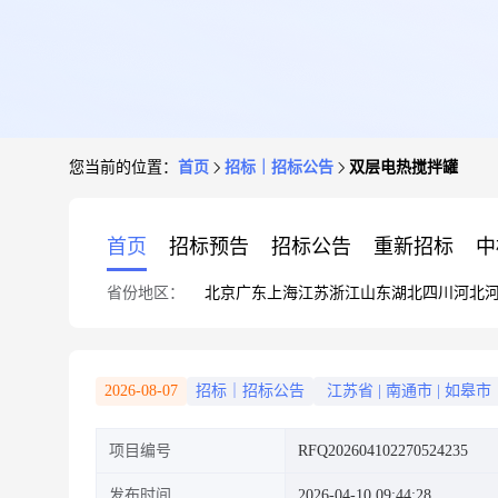
您当前的位置：
首页
招标｜招标公告
双层电热搅拌罐
首页
招标预告
招标公告
重新招标
中
省份地区：
北京
广东
上海
江苏
浙江
山东
湖北
四川
河北
2026-08-07
招标｜招标公告
江苏省
|
南通市
|
如皋市
项目编号
RFQ202604102270524235
发布时间
2026-04-10 09:44:28