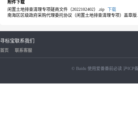
附件下载
闲置土地排查清理专项磋商文件（2022102402）.zip
下载
南海区区级政府采购代理委托协议（闲置土地排查清理专项）盖章版.p
寻标宝
联系我们
首页
联系客服
© Baidu
使用爱番番前必读
沪ICP备
NEW
HOT