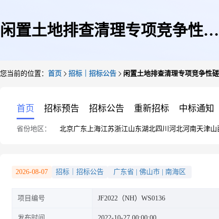
闲置土地排查清理专项竞争性磋
您当前的位置：
首页
招标｜招标公告
闲置土地排查清理专项竞争性磋
商公告
首页
招标预告
招标公告
重新招标
中标通知
省份地区：
北京
广东
上海
江苏
浙江
山东
湖北
四川
河北
河南
天津
山
2026-08-07
招标｜招标公告
广东省
|
佛山市
|
南海区
项目编号
JF2022（NH）WS0136
发布时间
2022-10-27 00:00:00