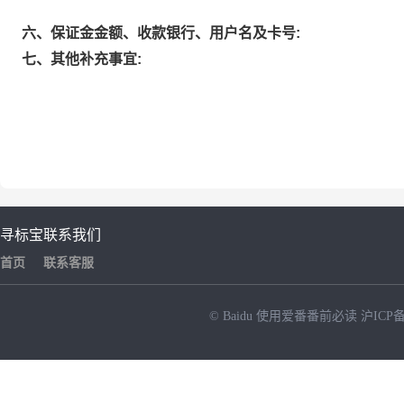
六、保证金金额、收款银行、用户名及卡号:
七、其他补充事宜:
寻标宝
联系我们
首页
联系客服
© Baidu
使用爱番番前必读
沪ICP备
NEW
HOT