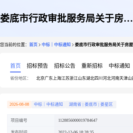
娄底市行政审批服务局关于房屋
您当前的位置：
首页
中标｜中标通知
娄底市行政审批服务局关于房屋
修缮的网上超市采购项目成交公
首页
招标预告
招标公告
重新招标
中标通知
省份地区：
北京
广东
上海
江苏
浙江
山东
湖北
四川
河北
河南
天津
山
告
2026-08-08
中标｜中标通知
湖南省
|
娄底市
|
娄星区
项目编号
1128856000019784647
发布时间
2022-12-06 18:28:35