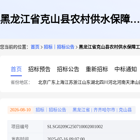
黑龙江省克山县农村供水保障工
您当前的位置：
首页
招标｜招标公告
黑龙江省克山县农村供水保障工程(
程(2025年度)-信息化建设(第四
首页
招标预告
招标公告
重新招标
中标通知
省份地区：
北京
广东
上海
江苏
浙江
山东
湖北
四川
河北
河南
天津
山
标段)
2026-08-10
招标｜招标公告
黑龙江省
|
齐齐哈尔市
|
克山县
项目编号
SLSG0209G250710002001002
发布时间
2025-07-16 09:07:00