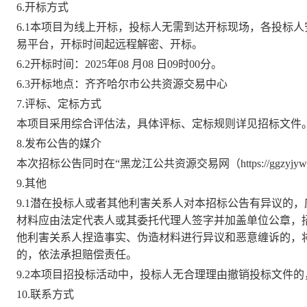
6.开标方式
6.1本项目为线上开标，投标人无需到达开标现场，各投标
易平台，
开标时间起
远程解密、开标。
6.2开标时间：
2025
年
08
月
08
日
09
时
00
分。
6.3开标地点：
齐齐哈尔市公共资源交易中心
7.评标、定标方式
本项目采用
综合评估法
，具体
评标
、定标规则详见招标文件
8.发布公告的媒介
本次招标公告同时在
“黑龙江公共资源交易网
（
https://ggzyjy
9.其他
9.1潜在投标人或者其他利害关系人对本招标公告有异议的
材料应由法定代表人或其委托代理人签字并加盖单位公章，
他利害关系人捏造事实、伪造材料进行异议和恶意缠诉的，
的，依法承担赔偿责任。
9.2
本项目招投标活动中，投标人无合理理由撤销投标文件的
10.联系方式