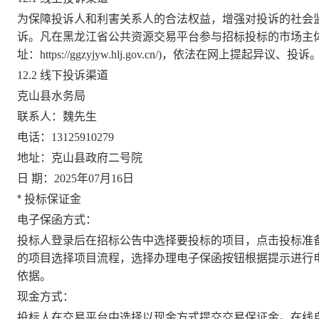
为保障投诉人和利害关系人的合法权益，增强对投诉的社会
诉。凡在黑龙江省公共资源交易平台参与招标投标的市场主
址：
https://ggzyjyw.hlj.gov.cn/
)
，依法在网
上提起异议、投诉
12.2 线下投诉渠道
克山县水务局
联系人：魏先生
电话：
13125910279
地址：克山县政府二号院
日
期：
2025
年
07
月
16
日
*
投标保证金
电子保函方式：
投标人登录后在招标公告中选择要投标的项目，点击投标准
的项目选择项目流程，选择办理电子保函按钮根据提示进行
依据。
现金方式：
投标人在交易平台中选择以现金方式提交交易保证金。在线