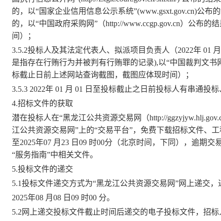
的，以“国家企业信用信息公示系统”(www.gsxt.gov.c
的，以“中国政府采购网”（http://www.ccgp.gov.
间）；
3.
5
.2
投标人及其法定代表人、拟派项目负责人（
20
2
2
年
01
是指存在行贿行为并被判有行贿罪的记录),以“中国裁判文书网” (http:
标截止日前上述网站查询截图，截图应体现时间）；
3.
5
.
3
20
22
年
01 月 01
日
至投标截止之日前投标人有串通投标
4.招标文件的获取
潜在投标人在
“黑龙江公共资源交易网（http://ggzyjyw.hlj
江公共资源交易网”上的“交易平台”，免费下载招标文件、
至
2025
年
07
月
23
日
09
时
00
分（北京时间，下同），逾期交
“
服务指南
”
中相关文件。
5.投标文件的递交
5.1投标文件递交方式为“黑龙江公共资源交易网”网上递交
2025
年
08
月
08
日
09
时
00
分。
5.2网上递交投标文件截止时间后递交的电子投标文件，招