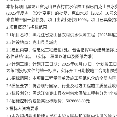
本招标项目
黑龙江省克山县农村供水保障工程
已由
克山县水
(2025年度)》
（
设计变更
）
的批复
、
克山水发〔
2025〕
16
号
来自
地**府一般债券
，项目出资比例为
100%
。项目已具备招
2.项目概况与招标范围
2.1项目名称：
黑龙江省克山县农村供水保障工程（
2025
2.2建设地点：
克山县县域内
2.3建设内容：
信息化工程建设
1处。包含指挥中心建筑装饰1
软件系统1套。（实际工程量以清单及图纸为准）
2.
4
计划工期：计划开工日期：
2025
年
08
月
13
日，计划竣工日
为编制投标文件的统一标准，实际开工日期按施工合同相关
2.
5
招标范围：
本项目工程量清单及施工图纸包含的全部内容
2.
6
质量要求：
符合现行国家、行业及地方工程施工质量验收
2.
7
标段划分：
黑龙江省克山县农村供水保障工程
共分为
4
个
2.
8招标控制价
或最高投标限价：
5028668.89元
3.投标人资格要求
3.1本次招标要求投标人是在中华人民共和国境内注册的独