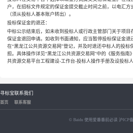
户，在招标文件规定的保证金提交截止时间之前，以电汇方
（须从投标人基本账户转出）。
投标保证金的退还：
中标公示结束后，如未收到投标人或行政主管部门关于项目
保证金退回申请。如收到书面通知，应当暂停投标保证金退
在“黑龙江公共资源交易网”登记，并及时退还中标人的投标
担。具体操作详见“黑龙江公共资源交易网''中的《服务指
共资源交易平台工程建设-工作台-投标人操作手册及设投标
寻标宝
联系我们
首页
联系客服
© Baidu
使用爱番番前必读
沪ICP备