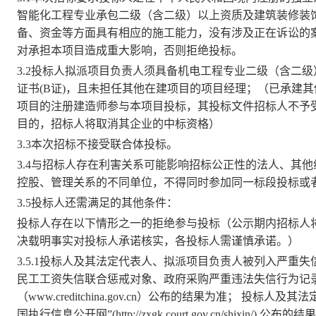
智能化工程专业承包二级（含二级）以上资质及建筑装修装
备、资金等方面具有相应的施工能力
，没有涉及正在诉讼的
对承担本项目造成重大影响，否则拒绝投标。
3.2投标人拟派项目负责人须具备机电工程专业二级（含二
证书
(B证)
，且未担任其他
在建
项目的项目经理；（已承建其
项目的注册建造师参与本项目投标，其投标文件招标人不予
目的，招标人将取消其企业的中标资格）
3.3本次招标
不接受
联合体投标。
3.4与招标人存在利害关系可能影响招标公正性的法人、其
控股、管理关系的不同单位，不得同时参加同一标段投标或
3.5投标人还需满足的其他条件：
投标人存在以下情形之一的拒绝参与投标（公示期内招标人
决载明事实对投标人承诺核实，各投标人需谨慎承诺。）
3.
5
.1
投标人及其法定代表人、拟派项目负责人被列入严重失
民工工资失信联合惩戒对象、政府采购严重违法失信行为记
（www.creditchina.gov.cn）公布的结果为准； 
国执行信息公开网”(http://zxgk.court.gov.cn/sh