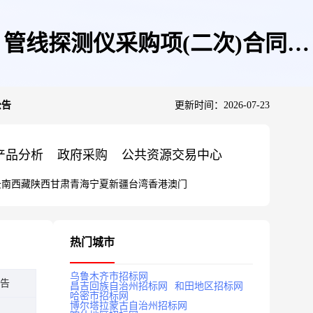
管线探测仪采购项(二次)合同公
公告
更新时间：2026-07-23
产品分析
政府采购
公共资源交易中心
云南
西藏
陕西
甘肃
青海
宁夏
新疆
台湾
香港
澳门
热门城市
乌鲁木齐市招标网
告
昌吉回族自治州招标网
和田地区招标网
哈密市招标网
博尔塔拉蒙古自治州招标网