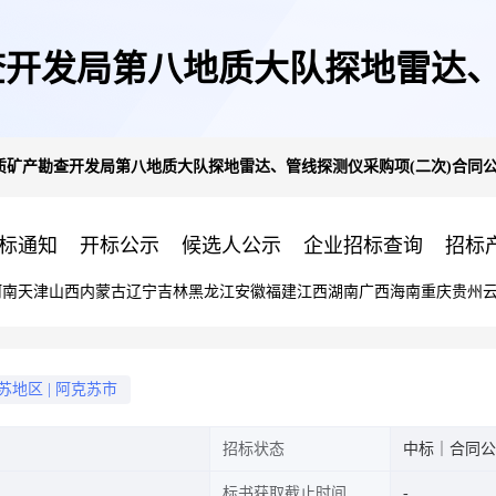
开发局第八地质大队探地雷达、
质矿产勘查开发局第八地质大队探地雷达、管线探测仪采购项(二次)合同
告
标通知
开标公示
候选人公示
企业招标查询
招标
河南
天津
山西
内蒙古
辽宁
吉林
黑龙江
安徽
福建
江西
湖南
广西
海南
重庆
贵州
苏地区
|
阿克苏市
招标状态
中标｜合同公
标书获取截止时间