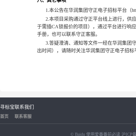
八、其它事项
1.本公告在华润集团守正电子招标平台（
ht
2.本项目采购通过守正平台线上进行，供
于需插C
A
锁报价的项目），通过平台进行响
手册，也可以联系
守正客服
。
3
.答疑澄清、通知等文件一经在华润集团
出时间），请随时关注华润集团守正电子招标
寻标宝
联系我们
首页
联系客服
© Baidu
使用爱番番前必读
沪ICP备