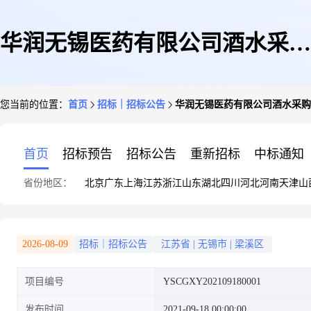
华润无锡医药有限公司酒水采购
您当前的位置：
首页
招标｜招标公告
华润无锡医药有限公司酒水采购
项目公告
首页
招标预告
招标公告
重新招标
中标通知
省份地区：
北京
广东
上海
江苏
浙江
山东
湖北
四川
河北
河南
天津
山
2026-08-09
招标｜招标公告
江苏省
|
无锡市
|
梁溪区
项目编号
YSCGXY202109180001
发布时间
2021-09-18 00:00:00