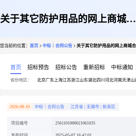
关于其它防护用品的网上商城合
您当前的位置：
首页
中标｜合同公告
关于其它防护用品的网上商城合
同公告
首页
招标预告
招标公告
重新招标
中标通知
省份地区：
北京
广东
上海
江苏
浙江
山东
湖北
四川
河北
河南
天津
山
2026-08-10
中标｜合同公告
江苏省
|
无锡市
|
新吴区
项目编号
2561101000021061035
发布时间
2025-05-07 16:42:01