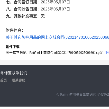
七、合同签订日期：
2025年05月07日
八、合同公告日期：
2025年05月07日
九、其他补充事宜
：
无
附件信息：
关于其它防护用品的网上商城合同(3202147010052025006601
附件下载
关于其它防护用品的网上商城合同(3202147010052025006601).pdf
下
寻标宝
联系我们
首页
联系客服
© Baidu
使用爱番番前必读
沪ICP备
NEW
HOT