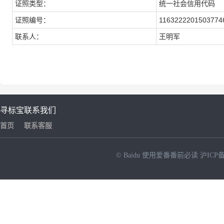
证照类型：
统一社会信用代码
证照编号：
1163222201503774
联系人：
王明军
寻标宝
联系我们
首页
联系客服
© Baidu
使用爱番番前必读
沪ICP备
NEW
HOT