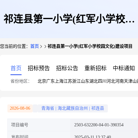
祁连县第一小学(红军小学校园
您当前的位置：
首页
祁连县第一小学(红军小学校园文化)建设项目
文化)建设项目
首页
招标预告
招标公告
重新招标
中标通知
省份地区：
北京
广东
上海
江苏
浙江
山东
湖北
四川
河北
河南
天津
山
2026-08-06
青海省
|
海北藏族自治州
|
祁连县
项目编号
2503-632200-04-01-390354
发布时间
2025-03-11 13:37:40