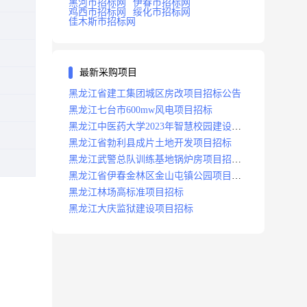
黑河市招标网
伊春市招标网
鸡西市招标网
绥化市招标网
佳木斯市招标网
最新采购项目
黑龙江省建工集团城区房改项目招标公告
黑龙江七台市600mw风电项目招标
黑龙江中医药大学2023年智慧校园建设项
目招标公告
黑龙江省勃利县成片土地开发项目招标
黑龙江武警总队训练基地锅炉房项目招标
公示
黑龙江省伊春金林区金山屯镇公园项目招
标公告
黑龙江林场高标准项目招标
黑龙江大庆监狱建设项目招标