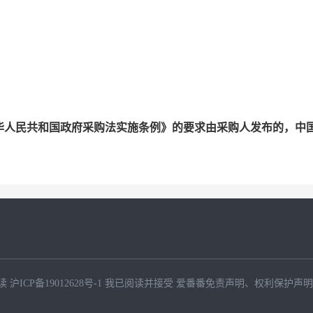
华人民共和国政府采购法实施条例》的要求由采购人发布的，中
。
读
沪ICP备19012628号-1
我已阅读并接受
爱番番免责声明
、
权利保护声明