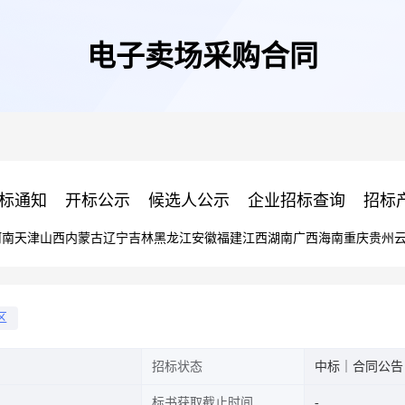
电子卖场采购合同
标通知
开标公示
候选人公示
企业招标查询
招标
河南
天津
山西
内蒙古
辽宁
吉林
黑龙江
安徽
福建
江西
湖南
广西
海南
重庆
贵州
区
招标状态
中标｜合同公告
标书获取截止时间