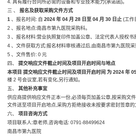
4.
具有履行合同所必需的设备和专业技术能力(承诺函)。
三
、
报名及获取采购文件方式
1
、报名时间:
自
2024
年
04
月
28
日至
04
月
30
日止
(工
2
、报名地点:南昌市第九医院采购科。
3
、报名材料:营业执照复印件加盖公章、法定代表人授权书
4
、文件获取方式:报名材料审核通过后,由南昌市第九医院
5
、文件售价:
0
元
四、
提交响应文件截止时间及项目开启时间与地点
本项目
提交响应文件截止时间及项目开启时间
为
2024
年
0
楼
2
号会议室,若有变化,另行通知。
五、
其他补充事宜
供应商提供响应文件正本一份,必须每页加盖公章,按采购文件
文件送至项目开启地点,采购方拒绝接收未按要求密封签章
六、
项目咨询方式
项目联系人:章老师,咨询电话:
0791-88499624
南昌市第九医院