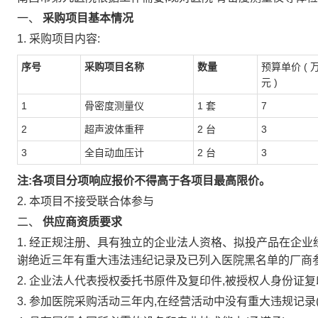
一、
采购项目基本情况
1.
采购项目内容:
序号
采购项目名称
数量
预算单价
(
元
)
1
骨密度测量仪
1
套
7
2
超声波体重秤
2
台
3
3
全自动血压计
2
台
3
注:各项目分项响应报价不得高于各项目最高限价。
2.
本项目不接受联合体参与
二、
供应商资质要求
1.
经正规注册、具有独立的企业法人资格、拟投产品在企业
谢绝近三年有重大违法违纪记录及已列入医院黑名单的厂商
2.
企业法人代表授权委托书原件及复印件,被授权人身份证复
3.
参加医院采购活动三年内,在经营活动中没有重大违规记录