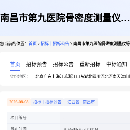
南昌市第九医院骨密度测量仪等
您当前的位置：
首页
招标｜招标公告
南昌市第九医院骨密度测量仪等体
体检设备采购公告(第二次)来
首页
招标预告
招标公告
重新招标
中标通知
省份地区：
北京
广东
上海
江苏
浙江
山东
湖北
四川
河北
河南
天津
山
源:点击:
2026-08-08
招标｜招标公告
江西省
|
南昌市
项目编号
发布时间
2024-04-26 20:34:34