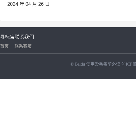
2024
年
04
月
26
日
寻标宝
联系我们
首页
联系客服
© Baidu
使用爱番番前必读
沪ICP备
NEW
HOT