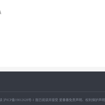
系
读
沪ICP备19012628号-1
我已阅读并接受
爱番番免责声明
、
权利保护声明