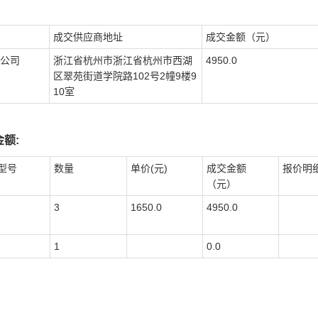
成交供应商地址
成交金额（元）
公司
浙江省杭州市浙江省杭州市西湖
4950.0
区翠苑街道学院路102号2幢9楼9
10室
额:
型号
数量
单价(元)
成交金额
报价明
（元）
3
1650.0
4950.0
1
0.0