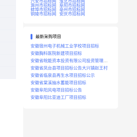
六安市招标网
淮北市招标网
滁州市招标网
阜阳市招标网
蚌埠市招标网
亳州市招标网
铜陵市招标网
安庆市招标网
最新采购项目
安徽宿州电子机械工业学校项目招标
安徽胸科医院新建项目招标
安徽省皖能资本投资有限公司投资管理系
统建设项目招标
安徽省凤台县项目招标公告大兴镇赵王村
安徽省临泉县再生水项目招标公示
安徽省棠溪抽水蓄能项目招标
安徽阜阳风电项目招标公告
安徽阜阳比亚迪工厂项目招标