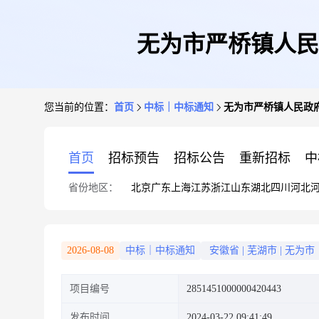
无为市严桥镇人民
您当前的位置：
首页
中标｜中标通知
无为市严桥镇人民政
首页
招标预告
招标公告
重新招标
中
省份地区：
北京
广东
上海
江苏
浙江
山东
湖北
四川
河北
2026-08-08
中标｜中标通知
安徽省
|
芜湖市
|
无为市
项目编号
2851451000000420443
发布时间
2024-03-22 09:41:49